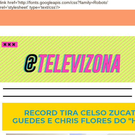
link href='http://fonts.googleapis.com/css?family=Roboto'
rel='stylesheet' type='text/css'/>
19 de dez. de 2014
RECORD TIRA CELSO ZUCAT
GUEDES E CHRIS FLORES DO "