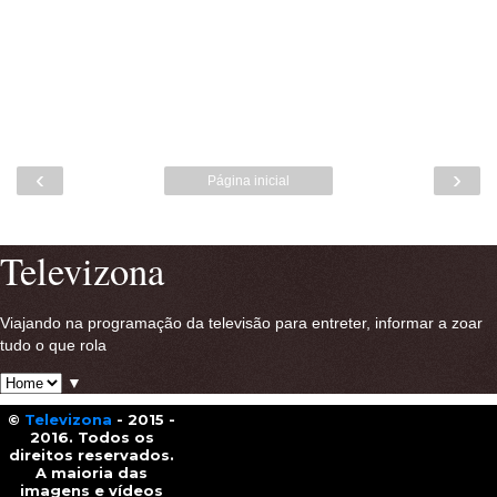
‹
›
Página inicial
Ver versão para a web
Televizona
Viajando na programação da televisão para entreter, informar a zoar
tudo o que rola
▼
©
Televizona
- 2015 -
2016. Todos os
direitos reservados.
A maioria das
imagens e vídeos