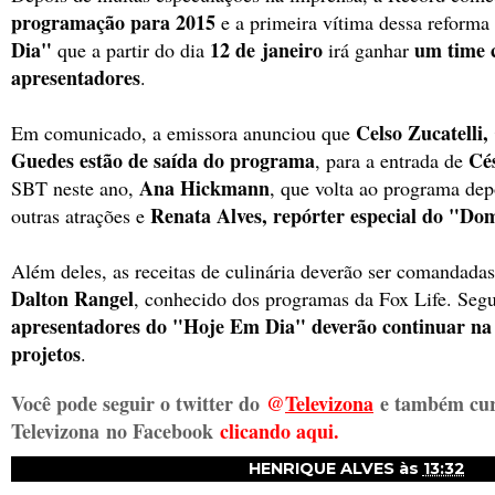
programação para 2015
e a primeira vítima dessa reform
Dia"
12 de
janeiro
um time 
que a partir do dia
irá ganhar
apresentadores
.
Celso Zucatelli,
Em comunicado, a emissora anunciou que
Guedes
estão de saída do programa
Cé
, para a entrada de
Ana Hickmann
SBT neste ano,
, que volta ao programa depo
Renata Alves, repórter especial do "Do
outras atrações e
Além deles, as receitas de culinária deverão ser comandadas
Dalton Rangel
, conhecido dos programas da Fox Life. Seg
apresentadores do "Hoje Em Dia" deverão continuar na
projetos
.
Você pode seguir o twitter do
@
Televizon
a
e também cur
Televizona
no Facebook
clicando aqui.
HENRIQUE ALVES
às
13:32