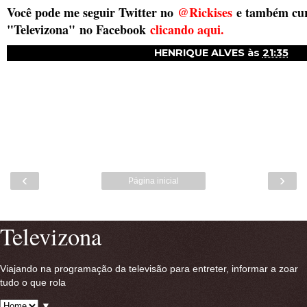
Você pode me seguir Twitter no
@Rickises
e também cur
"Televizona"
no Facebook
clicando aqui.
HENRIQUE ALVES
às
21:35
‹
›
Página inicial
Ver versão para a web
Televizona
Viajando na programação da televisão para entreter, informar a zoar
tudo o que rola
▼