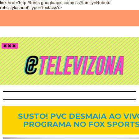
link href='http://fonts.googleapis.com/css?family=Roboto'
rel='stylesheet' type='text/css'/>
24 de jan. de 2015
SUSTO! PVC DESMAIA AO VI
PROGRAMA NO FOX SPORTS,