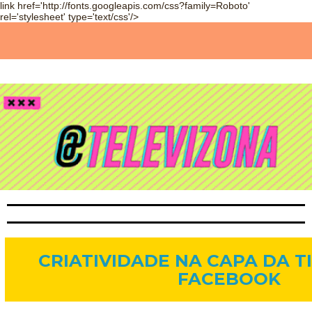
link href='http://fonts.googleapis.com/css?family=Roboto'
rel='stylesheet' type='text/css'/>
29 de fev. de 2012
CRIATIVIDADE NA CAPA DA T
FACEBOOK