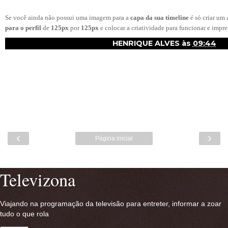
Se você ainda não possui uma imagem para a
capa da sua timeline
é só criar um
para o perfil
de
125px
por
125px
e colocar a criatividade para funcionar e impre
HENRIQUE ALVES
às
09:44
‹
›
Página inicial
Ver versão para a web
Televizona
Viajando na programação da televisão para entreter, informar a zoar
tudo o que rola