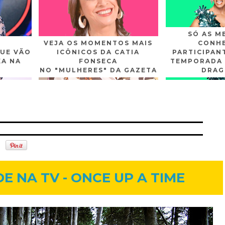
SÓ AS M
VEJA OS MOMENTOS MAIS
CONHE
UE VÃO
ICÔNICOS DA CATIA
PARTICIPAN
XA NA
FONSECA
TEMPORADA 
NO "MULHERES" DA GAZETA
DRAG
n
Gplus
Youtube
5 de abr. de 2012
E NA TV - ONCE UP A TIME