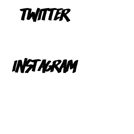
Tweets de @TeIevizona
INSTAGRAM
@TELEVIZONA