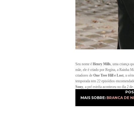
Seu nome é
Henry Mills
, uma criança q
mãe, ele é criado por Regina, a Rainha M
criadores de
One Tree Hill e Lost
, a sér
temporada tem 22 episódios encomendados
Sony
, a pré estréia aconteceu no dia 2 de
POS
MAIS SOBRE:
BRANCA DE N