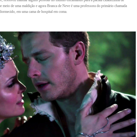
ve, resolveu mandar alguns pessoas do mundo encantando para a pacata cidadezinha de
es por meio de uma maldição e agora Branca de Neve é uma professora do primário chamada
á adormecido, em uma cama de hospital em coma.