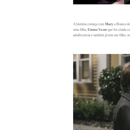
A história começa com
Mary
a Branca de 
uma filha,
Emma Swan
que foi criada c
adolêscencia e também já tem um filho, m