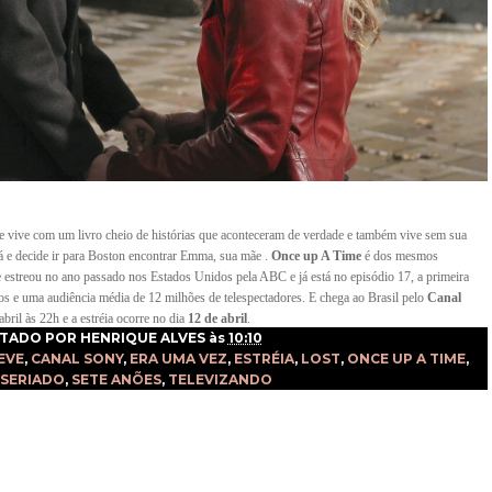
ue vive com um livro cheio de histórias que aconteceram de verdade e também vive sem sua
á e decide ir para Boston encontrar Emma, sua mãe .
Once up A Time
é dos mesmos
ie estreou no ano passado nos Estados Unidos pela ABC e já está no episódio 17, a
primeira
 e uma audiência média de 12 milhões de telespectadores. E chega ao Brasil pelo
Canal
 abril às 22h e a estréia ocorre no dia
12 de abril
.
TADO POR
HENRIQUE ALVES
às
10:10
EVE
,
CANAL SONY
,
ERA UMA VEZ
,
ESTRÉIA
,
LOST
,
ONCE UP A TIME
,
SERIADO
,
SETE ANÕES
,
TELEVIZANDO