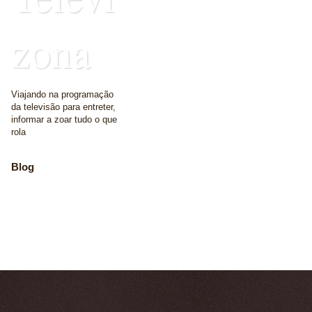
zona
Viajando na programação
da televisão para entreter,
informar a zoar tudo o que
rola
Blog
The place where we
write some words
Home