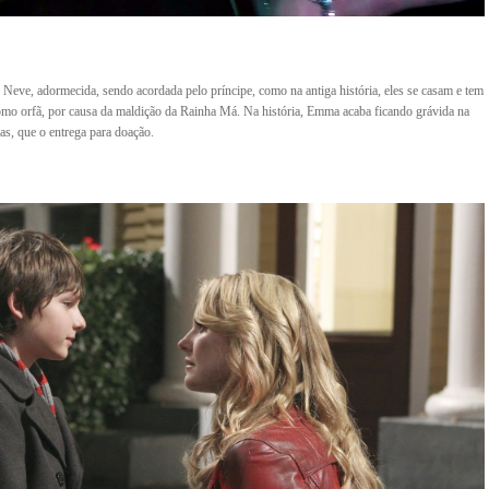
Neve, adormecida, sendo acordada pelo príncipe, como na antiga história, eles se casam e tem
omo orfã, por causa da maldição da Rainha Má. Na história, Emma acaba ficando grávida na
as, que o entrega para doação.