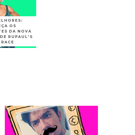
ELHORES:
ÇA OS
TES DA NOVA
DE RUPAUL'S
 RACE
SLIDE3