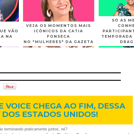
SÓ AS M
VEJA OS MOMENTOS MAIS
CONHE
UE VÃO
ICÔNICOS DA CATIA
PARTICIPAN
XA NA
FONSECA
TEMPORADA 
NO "MULHERES" DA GAZETA
DRAG
n
Gplus
Youtube
18 de dez. de 2012
E VOICE CHEGA AO FIM, DESSA
 DOS ESTADOS UNIDOS!
o terminando praticamente juntos, né?