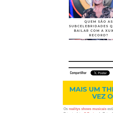
QUEM SÃO AS
SUBCELEBRIDADES Q
BAILAR COM A XU
RECORD?
Facebook
Twitter
Flickr
Linkedi
MAIS UM TH
VEZ O
Os
realitys shows musicais
estã