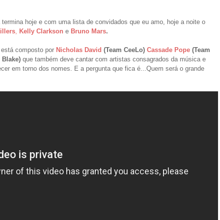
 termina hoje e com uma lista de convidados que eu amo, hoje a noite o
illers
,
Kelly Clarkson
e
Bruno Mars
.
s está composto por
Nicholas David
(Team CeeLo)
Cassade Pope
(Team
 Blake)
que
também deve cantar com artistas consagrados da música e
ecer em torno dos nomes.
E a pergunta que fica é...Quem será o grande