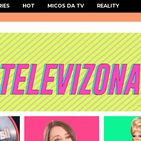
' type='text/css'/>
RIES
HOT
MICOS DA TV
REALITY