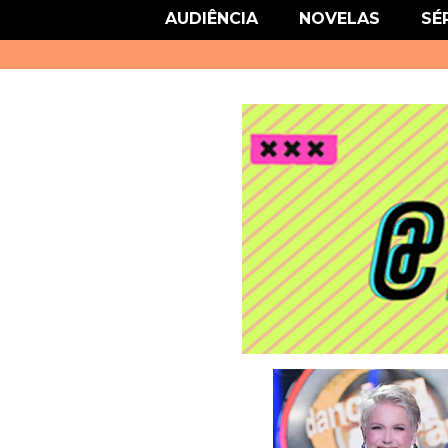
link href='http://fonts.googleapis.com/css?family=Roboto' rel='stylesheet
AUDIÊNCIA
NOVELAS
SÉ