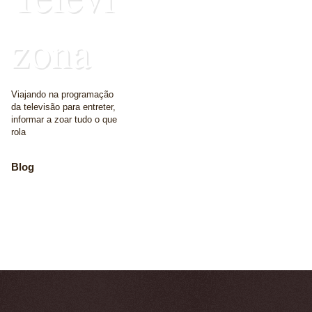
zona
Viajando na programação
da televisão para entreter,
informar a zoar tudo o que
rola
Blog
The place where we
write some words
Home