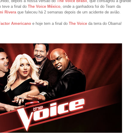
Unido, depois a nossa versão do
The Voice Brasil
, que consagrou a grande
 teve a final do
The Voice México
, onde a ganhadora foi do Team da
ni Rivera
que faleceu há 2 semanas depois de um acidente de avião.
Factor Americano
e hoje tem a final do
The Voice
da terra do Obama!