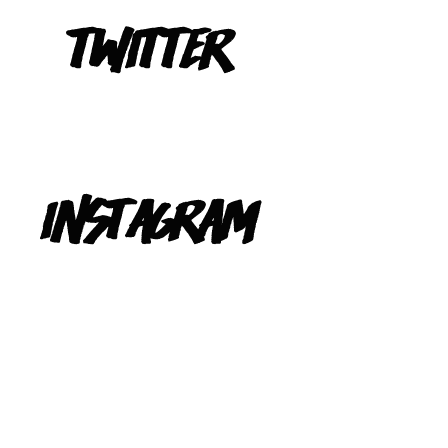
Tweets de @TeIevizona
INSTAGRAM
@TELEVIZONA