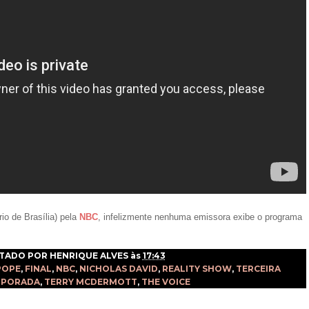
rio de Brasília) pela
NBC
, infelizmente nenhuma emissora exibe o programa
TADO POR
HENRIQUE ALVES
às
17:43
POPE
,
FINAL
,
NBC
,
NICHOLAS DAVID
,
REALITY SHOW
,
TERCEIRA
MPORADA
,
TERRY MCDERMOTT
,
THE VOICE