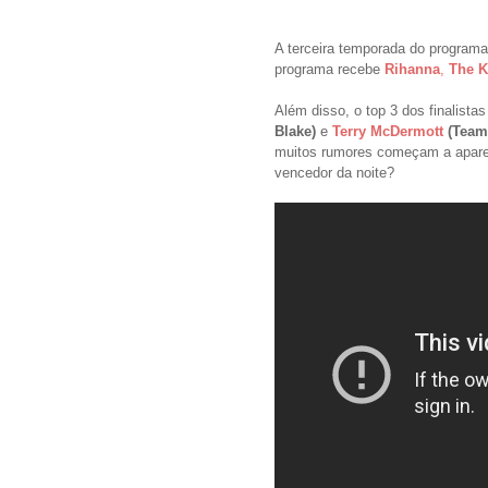
A terceira temporada do programa
programa recebe
Rihanna
,
The K
Além disso, o
top 3 dos finalista
Blake)
e
Terry McDermott
(Team
muitos rumores começam a apar
vencedor da noite?