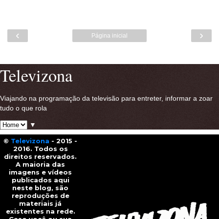
‹
›
Página inicial
Ver versão para a web
Televizona
Viajando na programação da televisão para entreter, informar a zoar
tudo o que rola
▼
©
Televizona
- 2015 -
2016. Todos os
direitos reservados.
A maioria das
imagens e vídeos
publicados aqui
neste blog, são
reproduções de
materiais já
existentes na rede.
Caso você ou sua