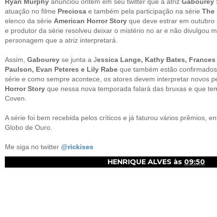
Ryan Murphy
anunciou ontem em seu twitter que a atriz
Gabourey 
atuação no filme
Preciosa
e também pela participação na série
The 
elenco da série
American Horror Story
que deve estrar em outubro 
e produtor da série resolveu deixar o mistério no ar e não divulgou 
personagem que a atriz interpretará.
Assim,
Gabourey
se junta a J
essica Lange, Kathy Bates, Frances
Paulson, Evan Peteres e Lily Rabe
que também estão confirmado
série e como sempre acontece, os atores devem interpretar novos
Horror Story
que nessa nova temporada falará das bruxas e que tem
Coven.
A série foi bem recebida pelos críticos e já faturou vários prêmios,
Globo de Ouro.
Me siga no twitter
@rickises
HENRIQUE ALVES
às
09:50