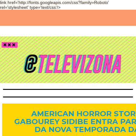
link href='http://fonts.googleapis.com/css?family=Roboto'
rel='stylesheet' type='text/css'/>
30 de abr. de 2013
AMERICAN HORROR STORY
GABOUREY SIDIBE ENTRA PA
DA NOVA TEMPORADA DA