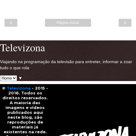
‹
›
Página inicial
Ver versão para a web
Televizona
Viajando na programação da televisão para entreter, informar a zoar
tudo o que rola
▼
©
Televizona
- 2015 -
2016. Todos os
direitos reservados.
A maioria das
imagens e vídeos
publicados aqui
neste blog, são
reproduções de
materiais já
existentes na rede.