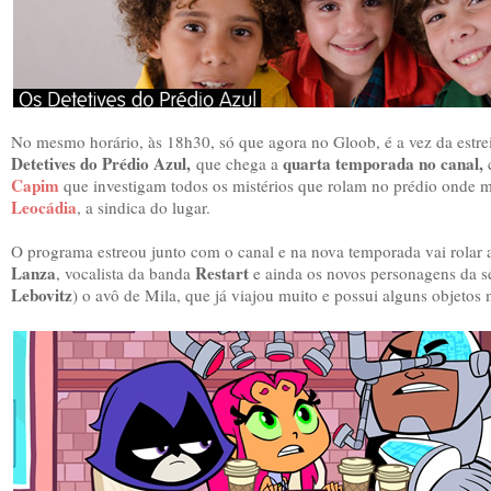
No mesmo horário, às 18h30, só que agora no Gloob, é a vez da estre
Detetives do Prédio Azul,
quarta temporada no canal,
que chega a
c
Capim
que investigam todos os mistérios que rolam no prédio onde
Leocádia
,
a sindica do lugar.
O programa estreou junto com o canal e na nova temporada vai rolar a
Lanza
Restart
, vocalista da banda
e ainda os novos personagens da s
Lebovitz
) o avô de Mila, que já viajou muito e possui alguns objetos