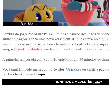
Lembra do jogo Pac Man? Pois é, um dos clássicos dos jogos de víd
animado e agora ganha uma nova versão em 3D que estreia no dia 27
sua família são os únicos pacwordels amarelos do planeta, ele é super
Spiral
Cylindria
amigos
e
vão tentar defender a cidade dos fantasmas
A primeira temporada conta com 26 episódios cm 30 minutos de dura
twitter
@rickises
Você também pode me seguir no
ou curtir
a págin
Facebook
aqui.
no
clicando
HENRIQUE ALVES
às
12:37