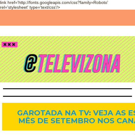
link href='http://fonts.googleapis.com/css?family=Roboto'
rel='stylesheet' type='text/css'/>
2 de set. de 2013
GAROTADA NA TV: VEJA AS E
MÊS DE SETEMBRO NOS CAN