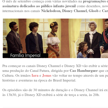
programações d
O mês de setembro começa com várias novidades na
assinatura dedicados ao público infanto juvenil
como desenhos, novel
Nickelodeon, Disney Channel, Gloob
Car
internacionais nos canais
e
Pra começar os canais Disney Channel e Disney XD vão exibir a séri
Cao Hamburguer
uma produção do Canal Futura, dirigida por
que cr
Iara
Jonas
Cultura. Os irmãos
e
vão voltar no tempo através de um pe
histórias e aventuras na época do Brasil Imperial.
Os episódios são de 30 minutos de duração e o Disney Channel irá exib
às 13h30, já o Disney XD exibirá a série de terça a sexta, às 20h.