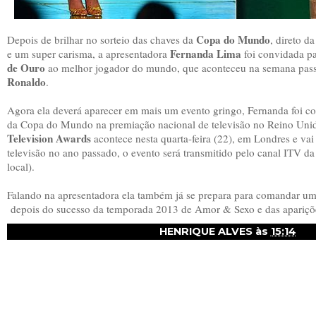
Copa do Mundo
Depois de brilhar no sorteio das chaves da
, direto d
Fernanda Lima
e um super carisma, a apresentadora
foi convidada p
de Ouro
ao melhor jogador do mundo, que aconteceu na semana pas
Ronaldo
.
Agora ela deverá aparecer em mais um evento gringo, Fernanda foi co
da Copa do Mundo na premiação nacional de televisão no Reino Un
Television Awards
acontece nesta quarta-feira (22), em Londres e va
televisão no ano passado, o evento será transmitido pelo canal ITV da 
local).
Falando na apresentadora ela também já se prepara para comandar u
depois do sucesso da temporada 2013 de Amor & Sexo e das apariçõe
HENRIQUE ALVES
às
15:14