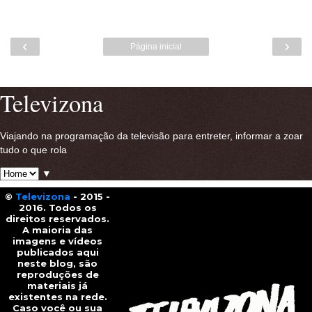
‹
›
Página inicial
Ver versão para a web
Televizona
Viajando na programação da televisão para entreter, informar a zoar
tudo o que rola
▼
©
Televizona
- 2015 -
2016. Todos os
direitos reservados.
A maioria das
imagens e vídeos
publicados aqui
neste blog, são
reproduções de
materiais já
existentes na rede.
Caso você ou sua