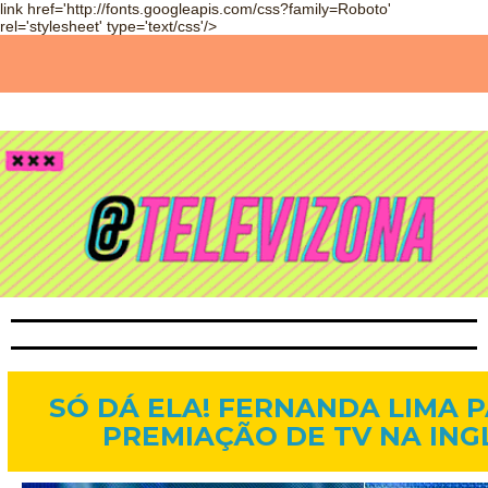
link href='http://fonts.googleapis.com/css?family=Roboto'
rel='stylesheet' type='text/css'/>
21 de jan. de 2014
SÓ DÁ ELA! FERNANDA LIMA P
PREMIAÇÃO DE TV NA IN