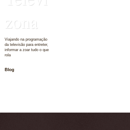
zona
Viajando na programação
da televisão para entreter,
informar a zoar tudo o que
rola
Blog
The place where we
write some words
Home