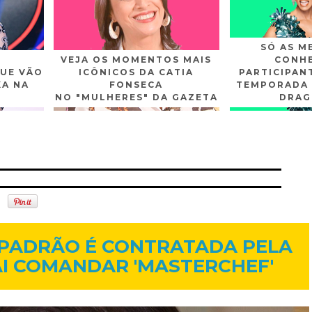
SÓ AS M
VEJA OS MOMENTOS MAIS
CONHE
UE VÃO
ICÔNICOS DA CATIA
PARTICIPAN
XA NA
FONSECA
TEMPORADA 
NO "MULHERES" DA GAZETA
DRAG
n
Gplus
Youtube
18 de jun. de 2014
 PADRÃO É CONTRATADA PELA
AI COMANDAR 'MASTERCHEF'