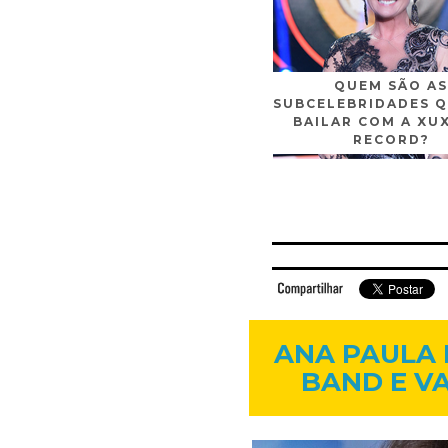
QUEM SÃO AS
SUBCELEBRIDADES Q
BAILAR COM A XU
RECORD?
Facebook
Twitter
Flickr
Linkedi
ANA PAULA
BAND E V