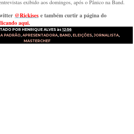
entrevistas exibido aos domingos, após o Pânico na Band.
witter
@Rickises
e também curtir a página do
clicando aqui.
TADO POR
HENRIQUE ALVES
às
12:56
LA PADRÃO
,
APRESENTADORA
,
BAND
,
ELEIÇÕES
,
JORNALISTA
,
MASTERCHEF