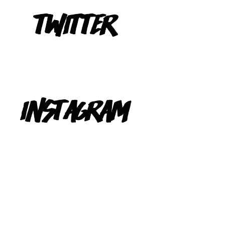
Tweets de @TeIevizona
INSTAGRAM
@TELEVIZONA