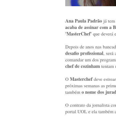
Ana Paula Padrão
já tem
acaba de assinar com a 
'MasterChef'
que deverá e
Depois de anos nas bancada
desafio profissional
, será
comandar um dos programa
chef de cozinham
tentam 
Masterchef
O
deve estrear
próximas semanas as prim
o nome dos jura
também
O contrato da jornalista 
portal UOL e ela também de