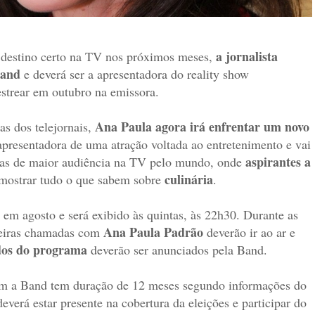
a jornalista
 destino certo na TV nos próximos meses,
Band
e deverá ser a apresentadora do reality show
strear em outubro na emissora.
Ana Paula agora irá enfrentar um novo
s dos telejornais,
 apresentadora de uma atração voltada ao entretenimento e vai
aspirantes a
s de maior audiência na TV pelo mundo, onde
culinária
mostrar tudo o que sabem sobre
.
 em agosto e será exibido às quintas, às 22h30. Durante as
Ana Paula Padrão
eiras chamadas com
deverão ir ao ar e
dos do programa
deverão ser anunciados pela Band.
com a Band tem duração de 12 meses segundo informações do
verá estar presente na cobertura da eleições e participar do