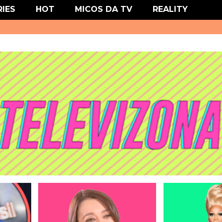
' type='text/css'/>
RIES
HOT
MICOS DA TV
REALITY