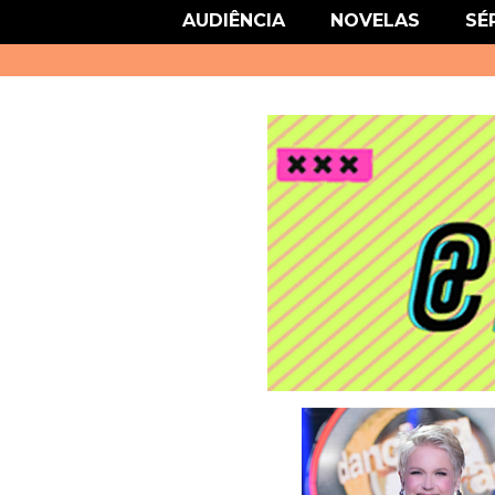
link href='http://fonts.googleapis.com/css?family=Roboto' rel='stylesheet
AUDIÊNCIA
NOVELAS
SÉ