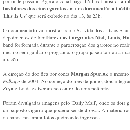
a i
por onde passam. Agora o canal pago TNT vai mostrar
bastidores dos cinco garotos
documentário inédi
em um
This Is Us'
que será exibido no dia 13, às 23h.
O documentário vai mostrar como é a vida dos artistas e t
dos integrantes Nial, Louis, Ha
depoimentos de familiares
band foi formada durante a participação dos garotos no real
mesmo sem ganhar o programa, o grupo já seu tornou a maio
atração.
Morgan Spurlok
A direção do doc fica por conta
o mesmo 
Palhaço
de 2004. No começo do mês de junho, dois integran
Zayn e Louis estiveram no centro de uma polêmica.
Foram divulgadas imagens pelo 'Daily Mail', onde os dois 
um suposto cigarro que poderia ser de drogas. A matéria r
da banda postaram fotos queimando ingressos.