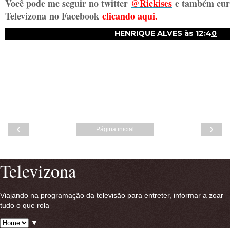
Você pode me seguir no twitter
@Rickises
e também curt
Televizona
no Facebook
clicando aqui.
HENRIQUE ALVES
às
12:40
‹
›
Página inicial
Ver versão para a web
Televizona
Viajando na programação da televisão para entreter, informar a zoar
tudo o que rola
▼