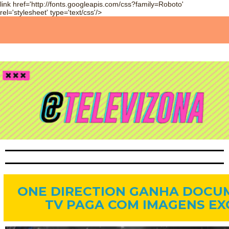
link href='http://fonts.googleapis.com/css?family=Roboto'
rel='stylesheet' type='text/css'/>
11 de jun. de 2014
ONE DIRECTION GANHA DOCU
TV PAGA COM IMAGENS EX