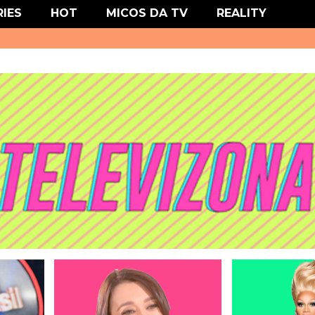
' type='text/css'/>
RIES
HOT
MICOS DA TV
REALITY