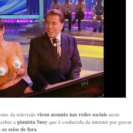
virou assunto nas redes sociais
stre da televisão
neste
pianista Susy
eceber a
que é conhecida da internet por gravar
os seios de fora
.