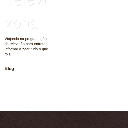
zona
Viajando na programação
da televisão para entreter,
informar a zoar tudo o que
rola
Blog
The place where we
write some words
Home