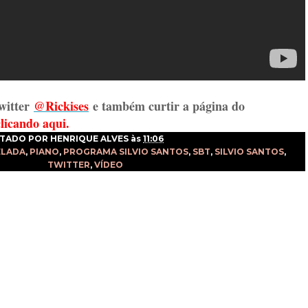
witter
@Rickises
e também curtir a página do
clicando aqui.
TADO POR
HENRIQUE ALVES
às
11:06
ELADA
,
PIANO
,
PROGRAMA SILVIO SANTOS
,
SBT
,
SILVIO SANTOS
,
TWITTER
,
VÍDEO