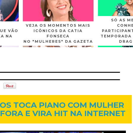
SÓ AS M
VEJA OS MOMENTOS MAIS
CONHE
UE VÃO
ICÔNICOS DA CATIA
PARTICIPAN
XA NA
FONSECA
TEMPORADA 
NO "MULHERES" DA GAZETA
DRAG
n
Gplus
Youtube
16 de jun. de 2014
TOS TOCA PIANO COM MULHER
 FORA E VIRA HIT NA INTERNET