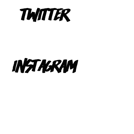
Tweets de @TeIevizona
INSTAGRAM
@TELEVIZONA