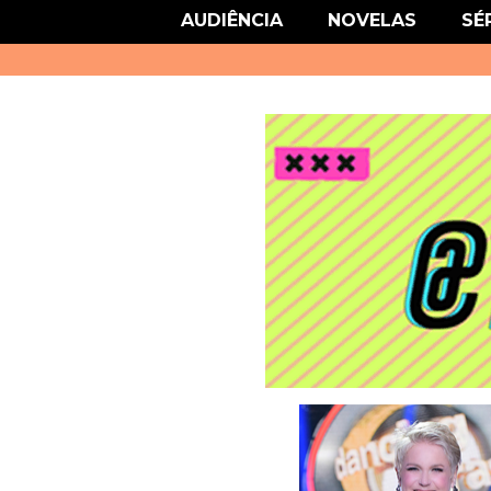
link href='http://fonts.googleapis.com/css?family=Roboto' rel='stylesheet
AUDIÊNCIA
NOVELAS
SÉ