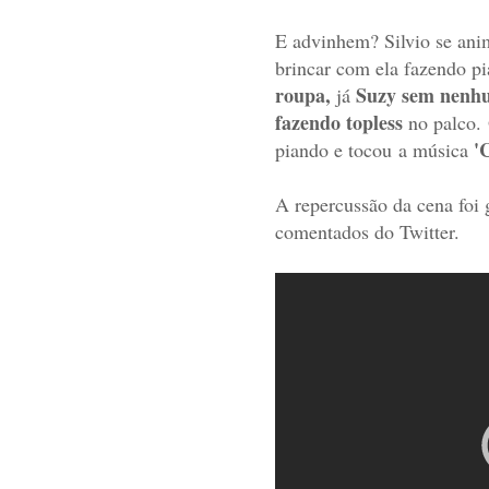
E advinhem?
Silvio se an
brincar com ela fazendo pi
roupa,
Suzy sem nenhum
já
fazendo topless
no palco.
'C
piando e tocou
a
música
A repercussão da cena foi 
comentados do Twitter.