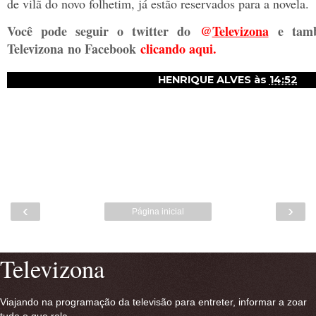
de vilã do novo folhetim, já estão reservados para a novela.
Você pode seguir o twitter do
@
Televizon
a
e tam
Televizona
no Facebook
clicando aqui.
HENRIQUE ALVES
às
14:52
‹
›
Página inicial
Ver versão para a web
Televizona
Viajando na programação da televisão para entreter, informar a zoar