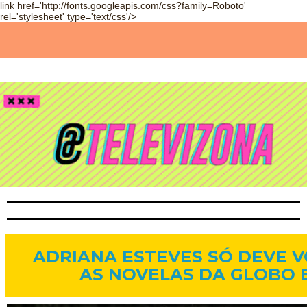
link href='http://fonts.googleapis.com/css?family=Roboto'
rel='stylesheet' type='text/css'/>
9 de ago. de 2014
ADRIANA ESTEVES SÓ DEVE 
AS NOVELAS DA GLOBO E