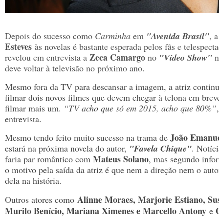
Depois do sucesso como
Carminha
em
"Avenida Brasil"
, 
Esteves
às novelas é bastante esperada pelos fãs e telespect
Zeca Camargo
revelou em entrevista a
no
"Vídeo Show"
n
deve voltar à televisão no próximo ano.
Mesmo fora da TV para descansar a imagem, a atriz continu
filmar dois novos filmes que devem chegar à telona em breve
filmar mais um.
“TV acho que só em 2015, acho que 80%”
entrevista
.
João Emanue
Mesmo tendo feito muito sucesso na trama de
estará na próxima novela do autor,
"Favela Chique"
. Notíc
Mateus Solano
faria par romântico com
, mas segundo info
o motivo pela saída da atriz é que nem a direção nem o auto
dela na história.
Alinne Moraes, Marjorie Estiano, Su
Outros atores como
Murilo Benício, Mariana Ximenes e Marcello Antony
G
e