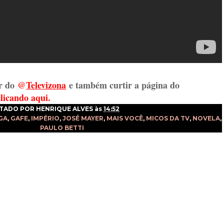
r do
@
Televizon
a
e também curtir a página do
clicando aqui.
TADO POR
HENRIQUE ALVES
às
14:52
GA
,
GAFE
,
IMPÉRIO
,
JOSÉ MAYER
,
MAIS VOCÊ
,
MICOS DA TV
,
NOVELA
,
PAULO BETTI