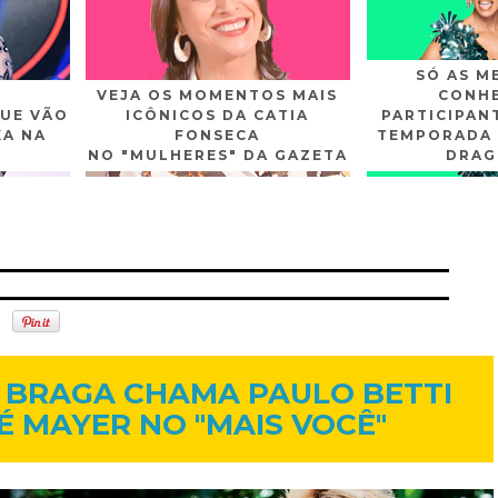
SÓ AS M
VEJA OS MOMENTOS MAIS
CONHE
UE VÃO
ICÔNICOS DA CATIA
PARTICIPAN
XA NA
FONSECA
TEMPORADA 
NO "MULHERES" DA GAZETA
DRAG
n
Gplus
Youtube
4 de set. de 2014
 BRAGA CHAMA PAULO BETTI
É MAYER NO "MAIS VOCÊ"