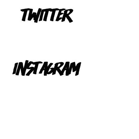
Tweets de @TeIevizona
INSTAGRAM
@TELEVIZONA