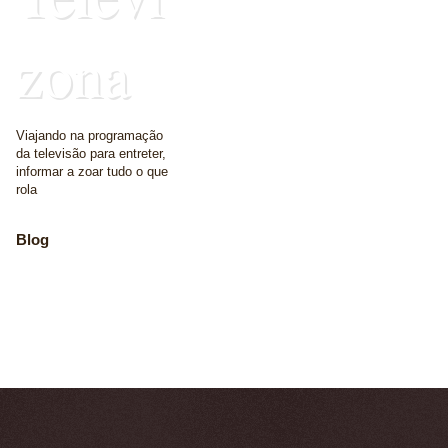
zona
Viajando na programação
da televisão para entreter,
informar a zoar tudo o que
rola
Blog
The place where we
write some words
Home