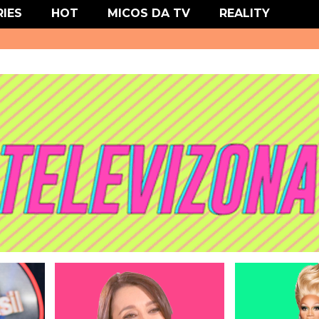
' type='text/css'/>
RIES
HOT
MICOS DA TV
REALITY