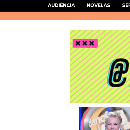
link href='http://fonts.googleapis.com/css?family=Roboto' rel='stylesheet
AUDIÊNCIA
NOVELAS
SÉ