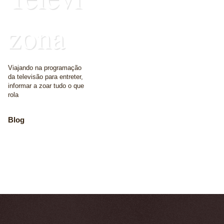
zona
Viajando na programação
da televisão para entreter,
informar a zoar tudo o que
rola
Blog
The place where we
write some words
Home