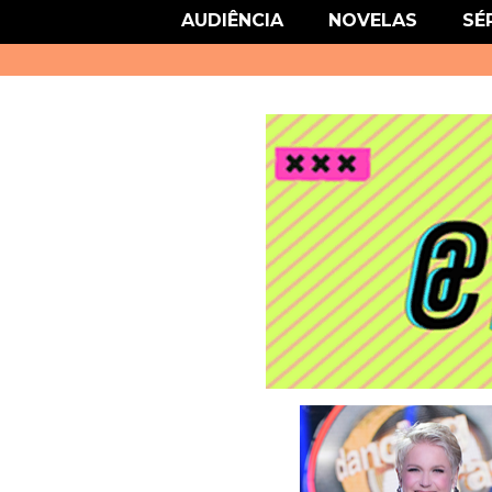
link href='http://fonts.googleapis.com/css?family=Roboto' rel='stylesheet
AUDIÊNCIA
NOVELAS
SÉ