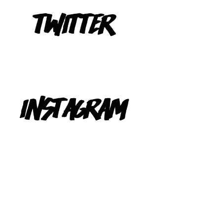
Tweets de @TeIevizona
INSTAGRAM
@TELEVIZONA