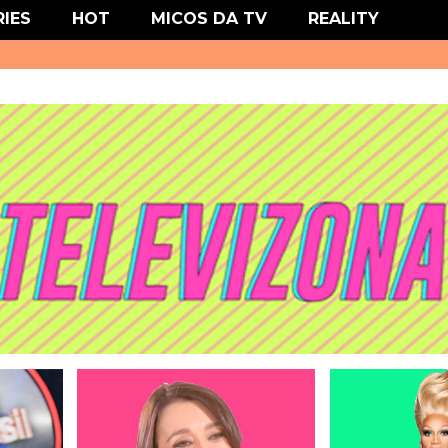
' type='text/css'/>
RIES
HOT
MICOS DA TV
REALITY