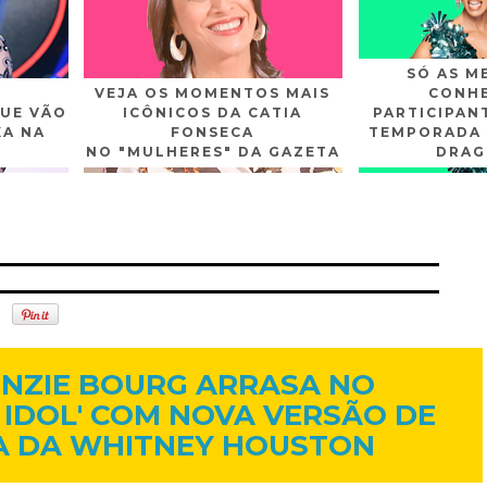
SÓ AS M
VEJA OS MOMENTOS MAIS
CONHE
UE VÃO
ICÔNICOS DA CATIA
PARTICIPAN
XA NA
FONSECA
TEMPORADA 
NO "MULHERES" DA GAZETA
DRAG
n
Gplus
Youtube
5 de mar. de 2016
NZIE BOURG ARRASA NO
 IDOL' COM NOVA VERSÃO DE
A DA WHITNEY HOUSTON