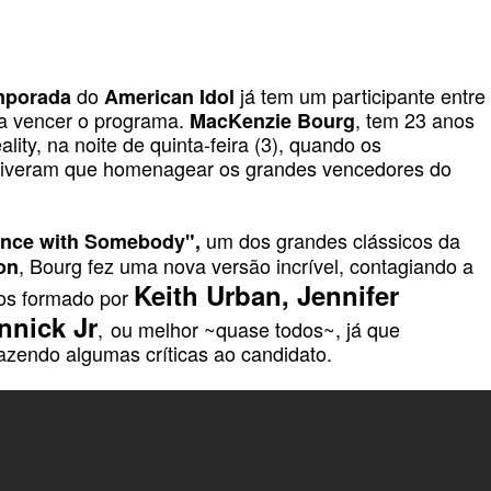
do
já tem um participante entre
mporada
American Idol
ra vencer o programa.
, tem 23 anos
MacKenzie Bourg
lity, na noite de quinta-feira (3), quando os
iveram que homenagear os grandes vencedores do
um dos grandes clássicos
da
ance with Somebody",
, Bourg fez uma nova versão incrível, contagiando a
on
Keith Urban, Jennifer
dos formado por
nnick Jr
,
ou melhor ~quase todos~, já que
azendo algumas críticas ao candidato.