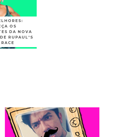
ELHORES:
ÇA OS
TES DA NOVA
DE RUPAUL'S
 RACE
SLIDE3