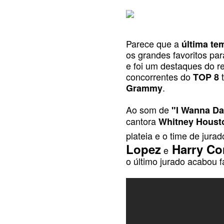
Parece que a
última te
os grandes favoritos pa
e foi um destaques do rea
concorrentes do
t
TOP 8
.
Grammy
Ao som de
"I Wanna D
cantora
Whitney Houst
plateia e o time de jura
Lopez
Harry Co
e
o último jurado
acabou f