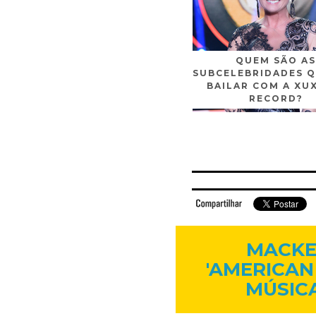
QUEM SÃO AS
SUBCELEBRIDADES Q
BAILAR COM A XU
RECORD?
Facebook
Twitter
Flickr
Linkedi
MACKE
'AMERICAN
MÚSIC