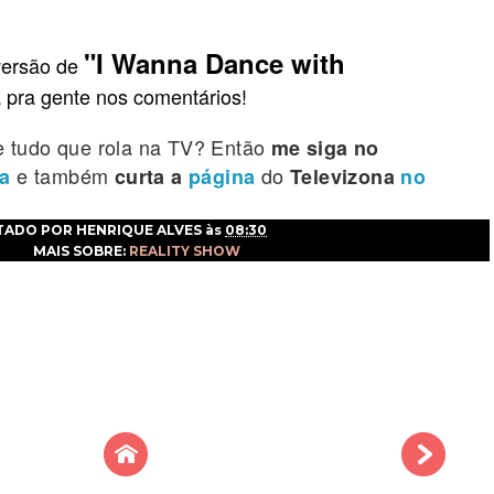
"I Wanna Dance with
versão de
 pra gente nos comentários!
de tudo que rola na TV? Então
me siga no
e também
do
a
curta a
página
Televizona
no
TADO POR
HENRIQUE ALVES
às
08:30
MAIS SOBRE:
REALITY SHOW