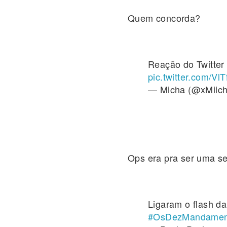
Quem concorda?
Reação do Twitter
pic.twitter.com/Vl
— Micha (@xMiich
Ops era pra ser uma se
Ligaram o flash da
#OsDezMandamen