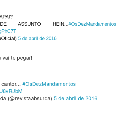
APAI?
E ASSUNTO HEIN...
#OsDezMandamentos
VgPhC7T
Oficial)
5 de abril de 2016
 vai te pegar!
cantor...
#OsDezMandamentos
lPU8vRJbM
bsurda (@revistaabsurda)
5 de abril de 2016