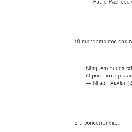
— Paulo Pacheco
10 mandamentos das re
Ninguem nunca cr
O primeiro é ju
— Nilson Xavier (
E a concorrência...