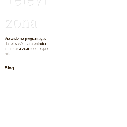
zona
Viajando na programação
da televisão para entreter,
informar a zoar tudo o que
rola
Blog
The place where we
write some words
Home