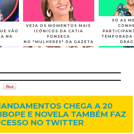
SÓ AS M
VEJA OS MOMENTOS MAIS
CONHE
UE VÃO
ICÔNICOS DA CATIA
PARTICIPAN
XA NA
FONSECA
TEMPORADA 
NO "MULHERES" DA GAZETA
DRAG
n
Gplus
Youtube
4 de abr. de 2016
MANDAMENTOS CHEGA A 20
IBOPE E NOVELA TAMBÉM FAZ
UCESSO NO TWITTER