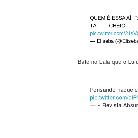
QUEM É ESSA AÍ, P
TÁ CHEIO D
pic.twitter.com/21s
— Eliseba (@Eliseba
Bate no Lala que o Lulu
Pensando naquele 
pic.twitter.com/o
— »️‏ Revista A