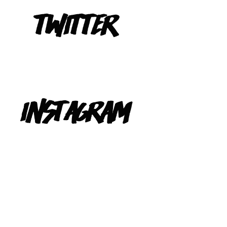
Tweets de @TeIevizona
INSTAGRAM
@TELEVIZONA