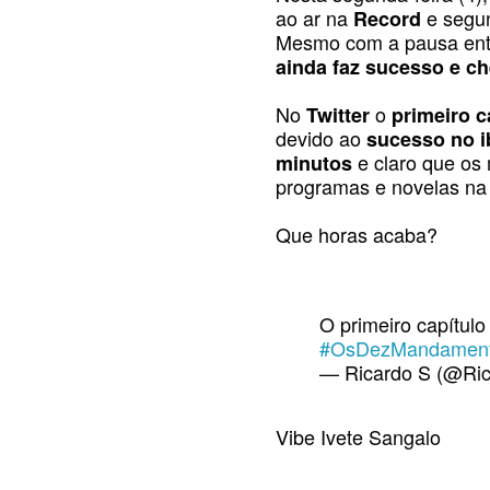
ao ar na
e segu
Record
Mesmo com a pausa ent
ainda faz sucesso e c
No
o
Twitter
primeiro c
devido ao
sucesso no 
e claro que os
minutos
programas e novelas na
Que horas acaba?
O primeiro capítulo
#OsDezMandamen
— Ricardo S (@Ri
Vibe Ivete Sangalo