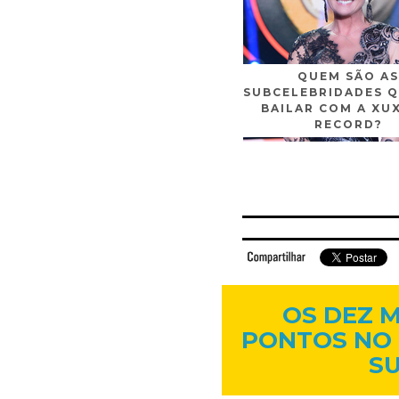
QUEM SÃO AS
SUBCELEBRIDADES Q
BAILAR COM A XU
RECORD?
Facebook
Twitter
Flickr
Linkedi
OS DEZ 
PONTOS NO 
S