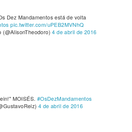
Os Dez Mandamentos está de volta
tos
pic.twitter.com/uPEB2MVNhQ
o (@AlisonTheodoro)
4 de abril de 2016
hein!" MOISÉS.
#OsDezMandamentos
(@GustavoReiz)
4 de abril de 2016