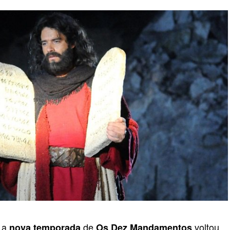
, a
de
voltou
nova temporada
Os Dez Mandamentos