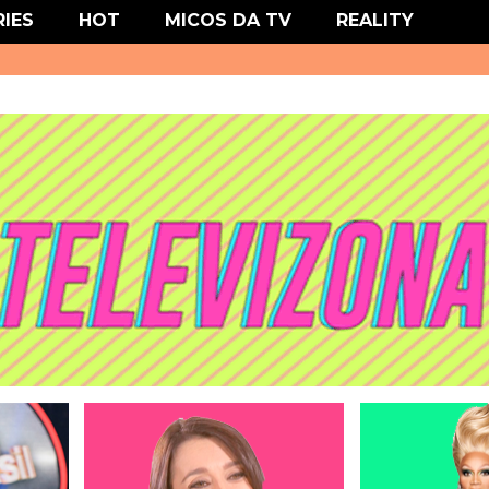
' type='text/css'/>
RIES
HOT
MICOS DA TV
REALITY