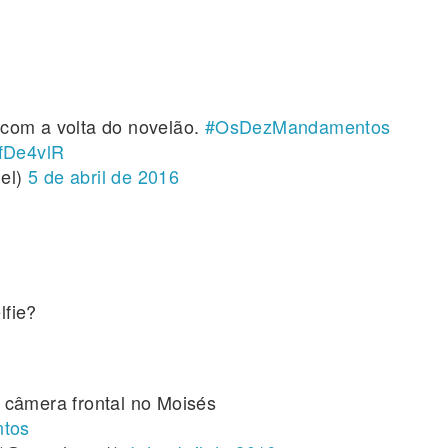
 com a volta do novelão.
#OsDezMandamentos
TfDe4vlR
el)
5 de abril de 2016
lfie?
 câmera frontal no Moisés
tos