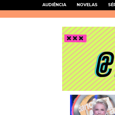
link href='http://fonts.googleapis.com/css?family=Roboto' rel='stylesheet
AUDIÊNCIA
NOVELAS
SÉ