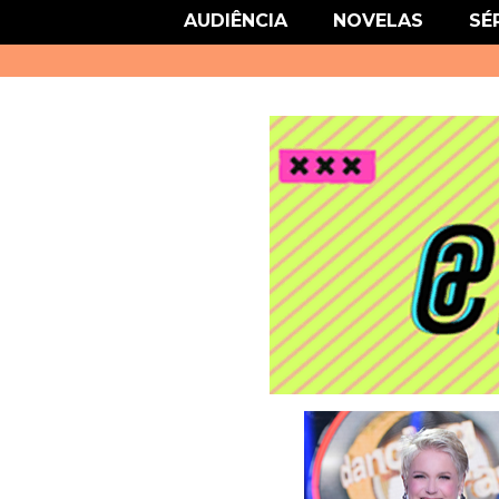
link href='http://fonts.googleapis.com/css?family=Roboto' rel='stylesheet
AUDIÊNCIA
NOVELAS
SÉ