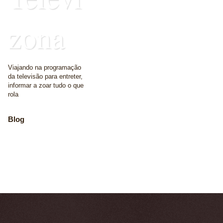
zona
Viajando na programação
da televisão para entreter,
informar a zoar tudo o que
rola
Blog
The place where we
write some words
Home