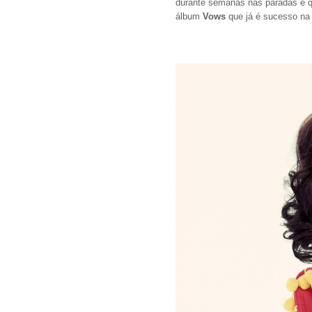
durante semanas nas paradas e qu
álbum
Vows
que já é sucesso na A