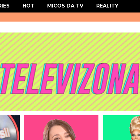
' type='text/css'/>
RIES
HOT
MICOS DA TV
REALITY