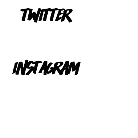
Tweets de @TeIevizona
INSTAGRAM
@TELEVIZONA