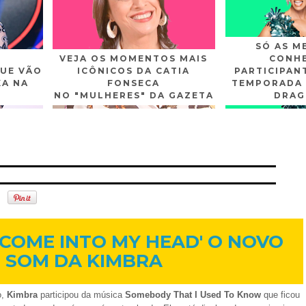
SÓ AS M
VEJA OS MOMENTOS MAIS
CONHE
UE VÃO
ICÔNICOS DA CATIA
PARTICIPAN
XA NA
FONSECA
TEMPORADA 
NO "MULHERES" DA GAZETA
DRAG
n
Gplus
Youtube
24 de set. de 2012
'COME INTO MY HEAD' O NOVO
SOM DA KIMBRA
o,
Kimbra
participou da música
Somebody That I Used To Know
que ficou