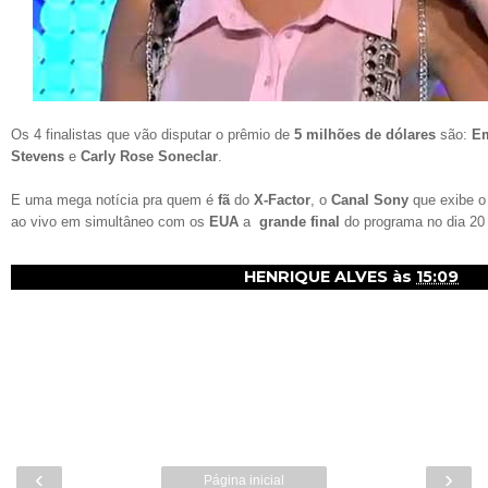
Os 4 finalistas que vão disputar o prêmio de
5 milhões de dólares
são:
E
Stevens
e
Carly Rose Soneclar
.
E uma mega notícia pra quem é
fã
do
X-Factor
, o
Canal Sony
que exibe o
ao vivo em simultâneo com os
EUA
a
grande final
do programa no dia 20
HENRIQUE ALVES
às
15:09
‹
›
Página inicial