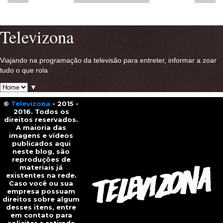
Ver versão para a web
Televizona
Viajando na programação da televisão para entreter, informar a zoar
tudo o que rola
▼
©
Televizona
- 2015 -
2016. Todos os
direitos reservados.
A maioria das
imagens e vídeos
publicados aqui
neste blog, são
reproduções de
materiais já
existentes na rede.
Caso você ou sua
empresa possuam
direitos sobre algum
desses itens, entre
em contato para
solicitar a retirada