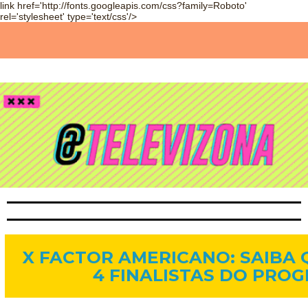
link href='http://fonts.googleapis.com/css?family=Roboto'
rel='stylesheet' type='text/css'/>
7 de dez. de 2012
X FACTOR AMERICANO: SAIBA
4 FINALISTAS DO PRO