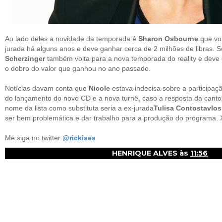
Ao lado deles a novidade da temporada é
Sharon Osbourne
que vol
jurada há alguns anos e deve ganhar cerca de 2 milhões de libras. 
Scherzinger
também volta para a nova temporada do reality e deve 
o dobro do valor que ganhou no ano passado.
Notícias davam conta que
Nicole
estava indecisa sobre a participaç
do lançamento do novo CD e a nova turnê, caso a resposta da cantor
nome da lista como
substituta
seria a ex-jurada
Tulisa Contostavlos
ser bem problemática e dar trabalho para a produção do programa. Xiiii
Me siga no twitter
@rickises
HENRIQUE ALVES
às
11:56