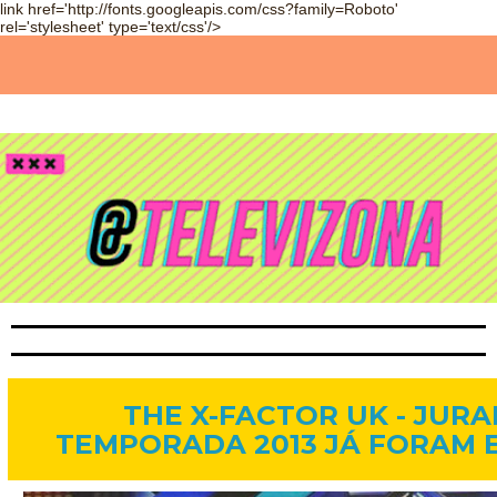
link href='http://fonts.googleapis.com/css?family=Roboto'
rel='stylesheet' type='text/css'/>
13 de mai. de 2013
THE X-FACTOR UK - JUR
TEMPORADA 2013 JÁ FORAM 