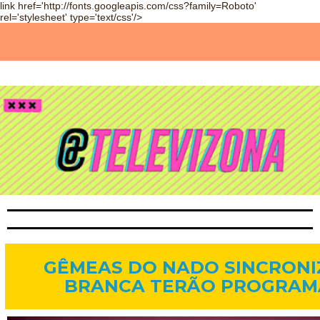
link href='http://fonts.googleapis.com/css?family=Roboto'
rel='stylesheet' type='text/css'/>
9 de out. de 2013
GÊMEAS DO NADO SINCRONI
BRANCA TERÃO PROGRAMA