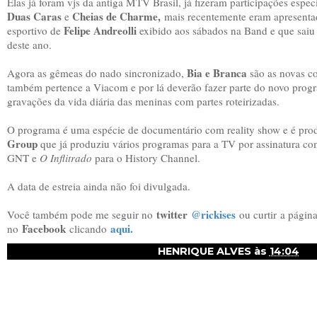
Elas já foram vjs da antiga MTV Brasil, já fizeram participações espec
Duas Caras
Cheias de Charme,
e
mais recentemente eram apresent
Felipe Andreolli
esportivo de
exibido aos sábados na Band e que saiu 
deste ano.
Bia e Branca
Agora as gêmeas do nado sincronizado,
são as novas c
também pertence a Viacom e por lá deverão fazer parte do novo pro
gravações da vida diária das meninas com partes roteirizadas.
O programa é uma espécie de documentário com reality show e é pro
Group
que já produziu vários programas para a TV por assinatura c
GNT e
O Inflitrado
para o History Channel.
A data de estreia ainda não foi divulgada.
twitter
@rickises
Você também pode me seguir no
ou curtir
a págin
Facebook
aqui.
no
clicando
HENRIQUE ALVES
às
14:04