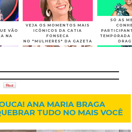
SÓ AS M
VEJA OS MOMENTOS MAIS
CONHE
UE VÃO
ICÔNICOS DA CATIA
PARTICIPAN
XA NA
FONSECA
TEMPORADA 
NO "MULHERES" DA GAZETA
DRAG
n
Gplus
Youtube
13 de nov. de 2013
LOUCA! ANA MARIA BRAGA
QUEBRAR TUDO NO MAIS VOCÊ