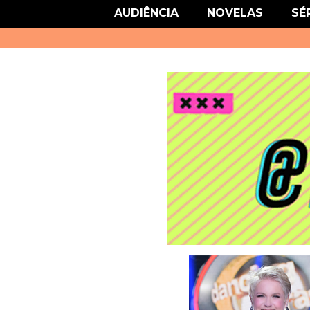
link href='http://fonts.googleapis.com/css?family=Roboto' rel='stylesheet
AUDIÊNCIA
NOVELAS
SÉ