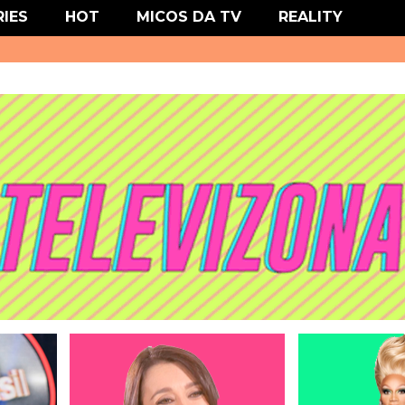
' type='text/css'/>
RIES
HOT
MICOS DA TV
REALITY