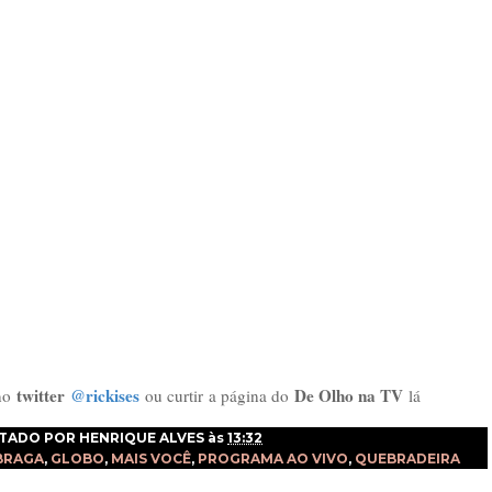
twitter
@rickises
De Olho na TV
 no
ou curtir
a página do
lá
TADO POR
HENRIQUE ALVES
às
13:32
BRAGA
,
GLOBO
,
MAIS VOCÊ
,
PROGRAMA AO VIVO
,
QUEBRADEIRA