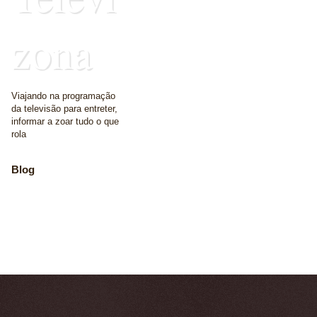
zona
Viajando na programação
da televisão para entreter,
informar a zoar tudo o que
rola
Blog
The place where we
write some words
Home