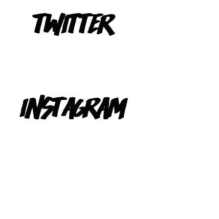
Tweets de @TeIevizona
INSTAGRAM
@TELEVIZONA