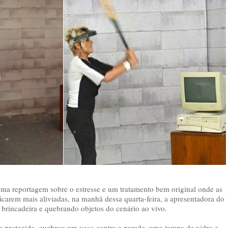
uma reportagem sobre o estresse e um tratamento bem original onde as
icarem mais aliviadas, na manhã dessa quarta-feira, a apresentadora do
brincadeira e quebrando objetos do cenário ao vivo.
 protegida, quebrou um vaso contra a parede, uma tampa de vidro e