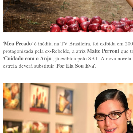
Meu Pecado
'
' é inédita na TV Brasileira, foi exibida em 2
Maite Perroni
protagonizada pela ex-Rebelde, a atriz
que t
Cuidado com o Anjo
'
', já exibida pelo SBT. A nova novela
Por Ela Sou Eva
estreia
deverá substituir '
'.