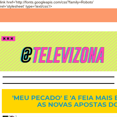
link href='http://fonts.googleapis.com/css?family=Roboto'
rel='stylesheet' type='text/css'/>
12 de mar. de 2014
'MEU PECADO' E 'A FEIA MAIS
AS NOVAS APOSTAS D