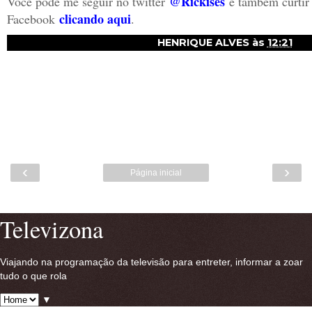
@Rickises
Você pode me seguir no twitter
e também curtir
clicando aqui
Facebook
.
HENRIQUE ALVES
às
12:21
‹
›
Página inicial
Ver versão para a web
Televizona
Viajando na programação da televisão para entreter, informar a zoar
tudo o que rola
▼