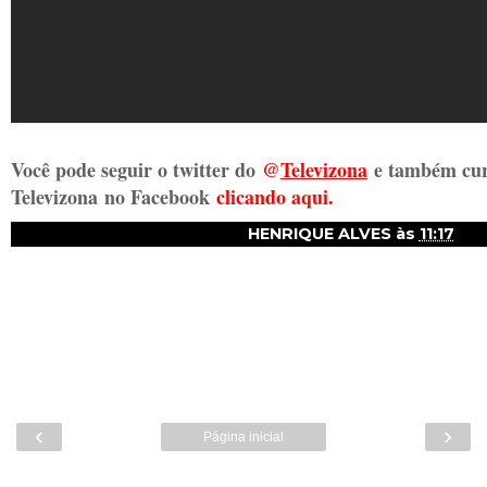
Você pode seguir o twitter do
@
Televizon
a
e também cur
Televizona
no Facebook
clicando aqui.
HENRIQUE ALVES
às
11:17
‹
›
Página inicial
Ver versão para a web