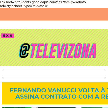
link href='http://fonts.googleapis.com/css?family=Roboto'
rel='stylesheet' type='text/css'/>
5 de ago. de 2014
FERNANDO VANUCCI VOLTA À 
ASSINA CONTRATO COM A R