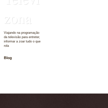
zona
Viajando na programação
da televisão para entreter,
informar a zoar tudo o que
rola
Blog
The place where we
write some words
Home