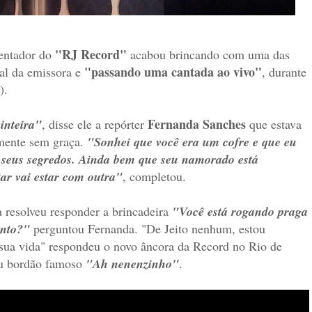
"RJ Record"
entador do
acabou brincando com uma das
"passando uma cantada ao vivo"
cal da emissora e
, durante
9).
Fernanda Sanches
inteira"
, disse ele a repórter
que estava
lmente sem graça.
"Sonhei que você era um cofre e que eu
s seus segredos. Ainda bem que seu namorado está
ar vai estar com outra"
, completou.
 resolveu responder a brincadeira
"Você está rogando praga
ento?"
perguntou Fernanda. "De Jeito nenhum, estou
 sua vida" respondeu o novo âncora da Record no Rio de
seu bordão famoso
"Ah nenenzinho"
.