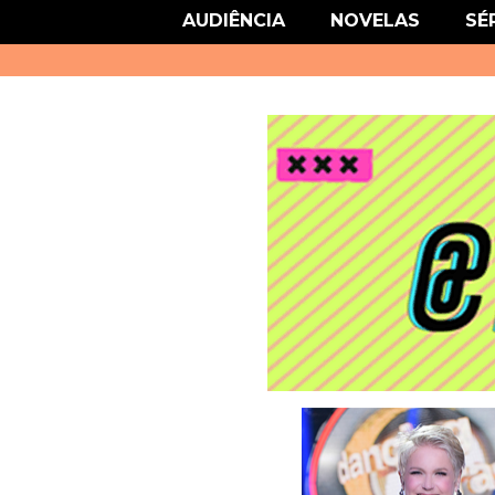
link href='http://fonts.googleapis.com/css?family=Roboto' rel='stylesheet
AUDIÊNCIA
NOVELAS
SÉ