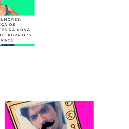
ELHORES:
ÇA OS
TES DA NOVA
DE RUPAUL'S
 RACE
SLIDE3