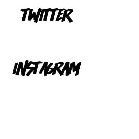
Tweets de @TeIevizona
INSTAGRAM
@TELEVIZONA