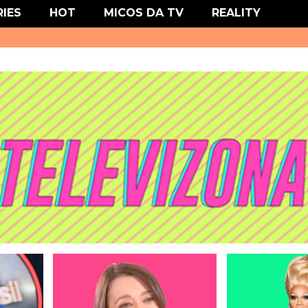
' type='text/css'/>
RIES
HOT
MICOS DA TV
REALITY