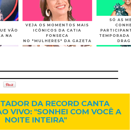
SÓ AS M
VEJA OS MOMENTOS MAIS
CONHE
UE VÃO
ICÔNICOS DA CATIA
PARTICIPAN
XA NA
FONSECA
TEMPORADA 
NO "MULHERES" DA GAZETA
DRAG
n
Gplus
Youtube
29 de set. de 2014
TADOR DA RECORD CANTA
O VIVO: "SONHEI COM VOCÊ A
NOITE INTEIRA"