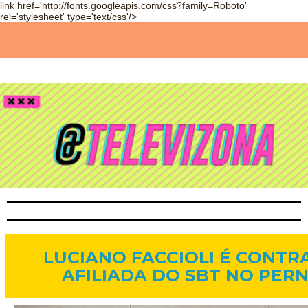
link href='http://fonts.googleapis.com/css?family=Roboto'
rel='stylesheet' type='text/css'/>
1 de set. de 2014
LUCIANO FACCIOLI É CONT
AFILIADA DO SBT NO PE