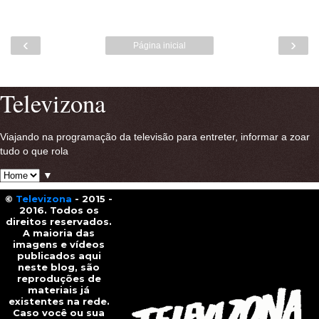
‹
›
Página inicial
Ver versão para a web
Televizona
Viajando na programação da televisão para entreter, informar a zoar
tudo o que rola
▼
©
Televizona
- 2015 -
2016. Todos os
direitos reservados.
A maioria das
imagens e vídeos
publicados aqui
neste blog, são
reproduções de
materiais já
existentes na rede.
Caso você ou sua