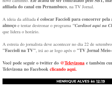
Ele acaba de ser contratado pelo SBT, mas
novo caminho.
afiliada do canal em Pernambuco
, na TV Jornal.
é colocar Faccioli para concorrer pela
A ideia da afiliada
almoço
e tentar destronar o programa
"Cardinot aqui na C
que lidera o horário.
A estreia do jornalista deve acontecer no dia 22 de setembr
"Faccioli na TV"
"TV Jornal Meio-
, irá ao ar logo após o
Você pode seguir o twitter do
@
Televizon
a
e também cur
Televizona
no Facebook
clicando aqui.
HENRIQUE ALVES
às
12:19