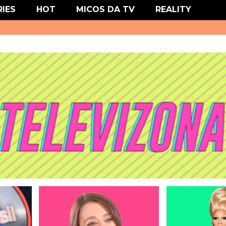
' type='text/css'/>
RIES
HOT
MICOS DA TV
REALITY