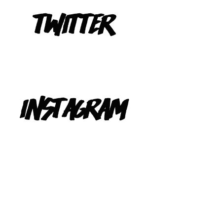
Tweets de @TeIevizona
INSTAGRAM
@TELEVIZONA