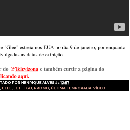
e "Glee" estreia nos EUA no dia 9 de janeiro, por enquanto
ivulgadas as datas de exibição.
r do
@
Televizon
a
e também curtir a página do
clicando aqui.
TADO POR
HENRIQUE ALVES
às
12:57
,
GLEE
,
LET IT GO
,
PROMO
,
ÚLTIMA TEMPORADA
,
VÍDEO