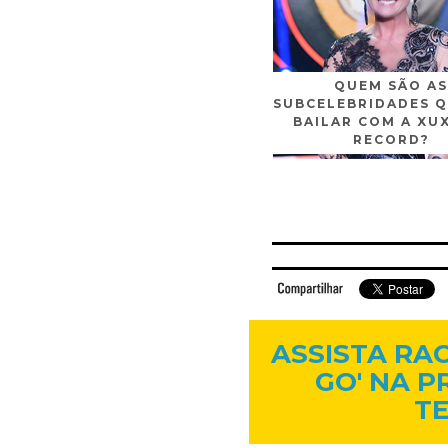
QUEM SÃO AS
SUBCELEBRIDADES Q
BAILAR COM A XU
RECORD?
Facebook
Twitter
Flickr
Linkedi
ASSISTA RA
GO' NA P
TE