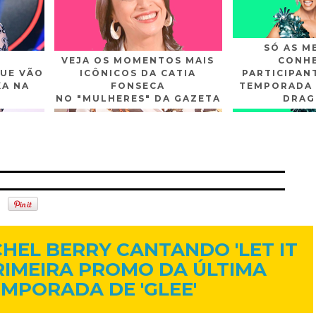
SÓ AS M
VEJA OS MOMENTOS MAIS
CONHE
UE VÃO
ICÔNICOS DA CATIA
PARTICIPAN
XA NA
FONSECA
TEMPORADA 
NO "MULHERES" DA GAZETA
DRAG
n
Gplus
Youtube
16 de dez. de 2014
CHEL BERRY CANTANDO 'LET IT
RIMEIRA PROMO DA ÚLTIMA
MPORADA DE 'GLEE'