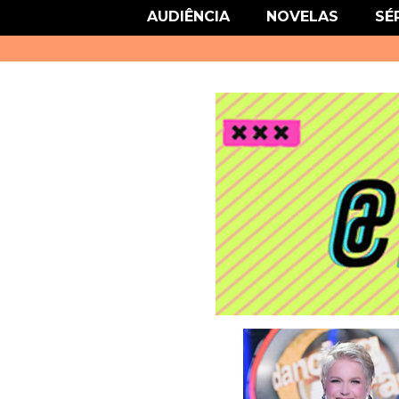
link href='http://fonts.googleapis.com/css?family=Roboto' rel='stylesheet
AUDIÊNCIA
NOVELAS
SÉ