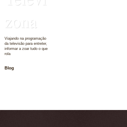
zona
Viajando na programação
da televisão para entreter,
informar a zoar tudo o que
rola
Blog
The place where we
write some words
Home