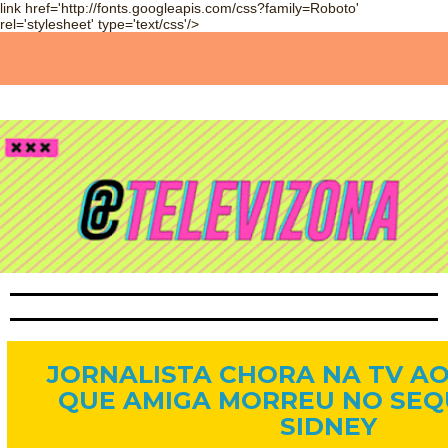
link href='http://fonts.googleapis.com/css?family=Roboto'
rel='stylesheet' type='text/css'/>
16 de dez. de 2014
JORNALISTA CHORA NA TV A
QUE AMIGA MORREU NO SEQ
SIDNEY