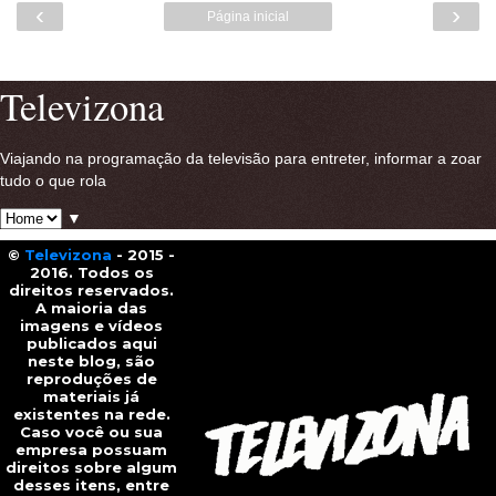
‹
›
Página inicial
Ver versão para a web
Televizona
Viajando na programação da televisão para entreter, informar a zoar
tudo o que rola
▼
©
Televizona
- 2015 -
2016. Todos os
direitos reservados.
A maioria das
imagens e vídeos
publicados aqui
neste blog, são
reproduções de
materiais já
existentes na rede.
Caso você ou sua
empresa possuam
direitos sobre algum
desses itens, entre