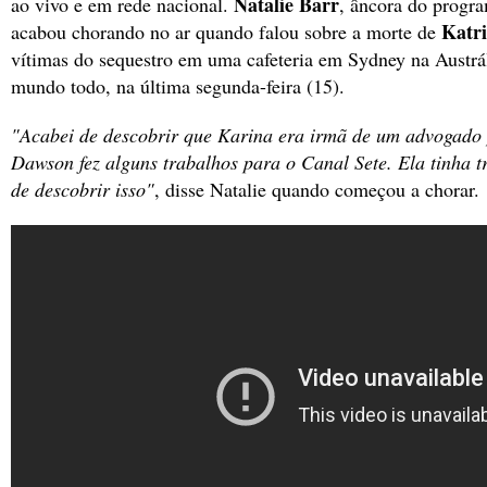
Natalie Barr
ao vivo e em rede nacional.
, âncora do progr
Katr
acabou chorando no ar quando falou sobre a morte de
vítimas do sequestro em uma cafeteria em Sydney na Austrál
mundo todo, na última segunda-feira (15).
"Acabei de descobrir que Karina era irmã de um advogado
Dawson fez alguns trabalhos para o Canal Sete. Ela tinha t
de descobrir isso"
, disse Natalie quando começou a chorar.