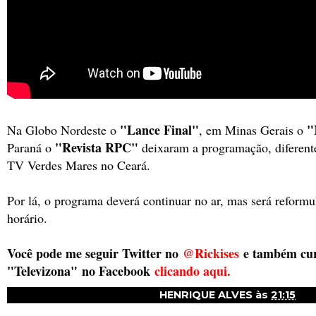
"Lance Final"
"
Na Globo Nordeste o
, em Minas Gerais o
"Revista RPC"
Paraná o
deixaram a programação, diferen
TV Verdes Mares no Ceará.
Por lá, o programa deverá continuar no ar, mas será reform
horário.
Você pode me seguir Twitter no
@Rickises
e também cur
"Televizona"
no Facebook
clicando aqui.
HENRIQUE ALVES
às
21:15