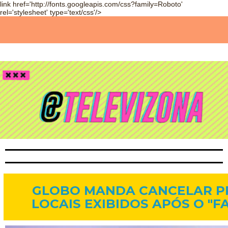
link href='http://fonts.googleapis.com/css?family=Roboto'
rel='stylesheet' type='text/css'/>
20 de jan. de 2015
GLOBO MANDA CANCELAR 
LOCAIS EXIBIDOS APÓS O "F