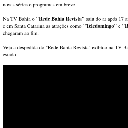
novas séries e programas em breve.
"Rede Bahia Revista"
Na TV Bahia o
saiu do ar após 17 
"Teledomingo"
"R
e em Santa Catarina as atrações como
e
chegaram ao fim.
Veja a despedida do "Rede Bahia Revista" exibido na TV Ba
estado.