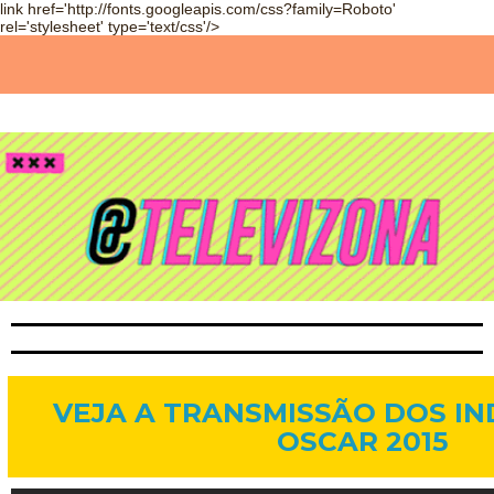
link href='http://fonts.googleapis.com/css?family=Roboto'
rel='stylesheet' type='text/css'/>
15 de jan. de 2015
VEJA A TRANSMISSÃO DOS I
OSCAR 2015