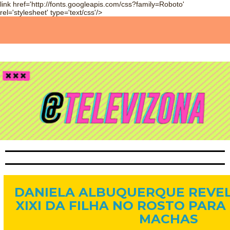
link href='http://fonts.googleapis.com/css?family=Roboto'
rel='stylesheet' type='text/css'/>
10 de abr. de 2015
DANIELA ALBUQUERQUE REVEL
XIXI DA FILHA NO ROSTO PARA 
MACHAS