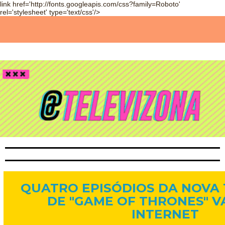
link href='http://fonts.googleapis.com/css?family=Roboto'
rel='stylesheet' type='text/css'/>
12 de abr. de 2015
QUATRO EPISÓDIOS DA NOVA
DE "GAME OF THRONES" 
INTERNET