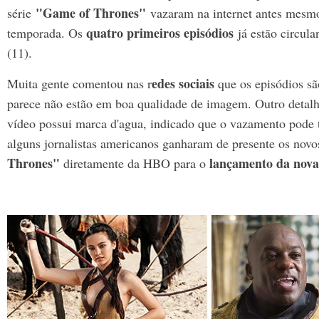
"
Game of Thrones"
série
vazaram na internet antes mesmo 
quatro primeiros episódios
temporada. Os
já estão circul
(11).
edes sociais
Muita gente comentou nas r
que os episódios sã
parece não estão em boa qualidade de imagem. Outro detalhe
vídeo possui marca d'agua, indicado que o vazamento pode te
alguns jornalistas americanos ganharam de presente os novo
Thrones"
lançamento da nov
diretamente da HBO para o