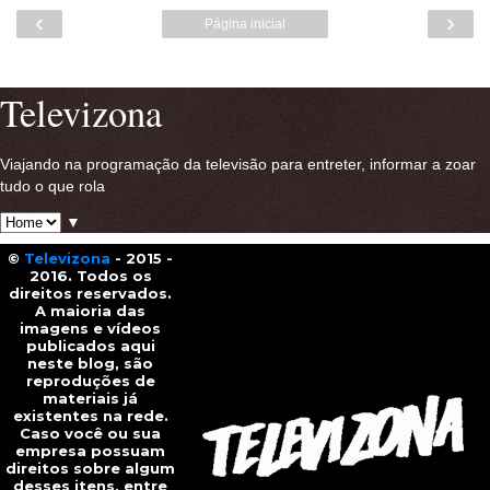
‹
›
Página inicial
Ver versão para a web
Televizona
Viajando na programação da televisão para entreter, informar a zoar
tudo o que rola
▼
©
Televizona
- 2015 -
2016. Todos os
direitos reservados.
A maioria das
imagens e vídeos
publicados aqui
neste blog, são
reproduções de
materiais já
existentes na rede.
Caso você ou sua
empresa possuam
direitos sobre algum
desses itens, entre