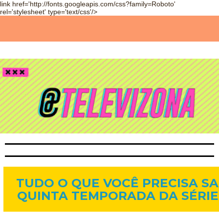
link href='http://fonts.googleapis.com/css?family=Roboto'
rel='stylesheet' type='text/css'/>
7 de jun. de 2015
TUDO O QUE VOCÊ PRECISA S
QUINTA TEMPORADA DA SÉRIE 