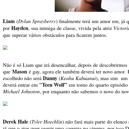
Liam
(
Dylan Sprayberry
) finalmente terá
um amor em, já qu
Hayden
por
, sua inimiga de classe, vivida pela atriz
Victor
que superar vários obstáculos para ficarem juntos.
Não é só Liam que irá desencalhar, depois de descobrirmos
Mason
que
é gay, agora ele também deverá ter novo amor. 
Danny
escolhido não será
(
Keahu Kahuanui
), mas sim um
"Teen Wolf"
deverá entrar em
em torno do quarto episódio 
Michael Johnston
, por enquanto não sabemos o novo do no
Derek Hale
(
Tyler Hoechlin
) não fará mais parte do elenco
já que o ator quer seguir uma carreira no cinema, por isso 