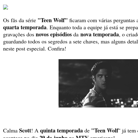
"Teen Wolf"
Os fãs da série
ficaram com várias perguntas 
quarta temporada
. Enquanto toda a equipe já está se prep
novos episódios
nova temporada
gravações dos
da
, o criad
guardando todos os segredos a sete chaves, mas alguns deta
neste post especial. Confira!
Scott
quinta temporada
"Teen Wolf
Calma
! A
de
" já tem
29 de junho
MTV
acontece no dia
na
americana!