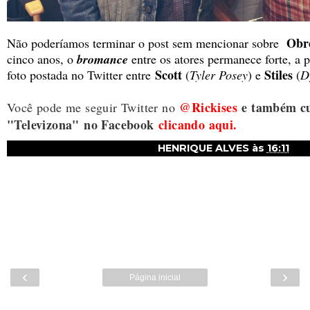
Obr
Não poderíamos terminar o post sem mencionar sobre
cinco anos, o
bromance
entre os atores permanece forte, a 
Scott
Stiles
foto postada no Twitter entre
(
Tyler Posey
) e
(
D
@Rickises
e também cu
Você pode me seguir Twitter no
"Televizona"
no Facebook
clicando aqui.
HENRIQUE ALVES
às
16:11
‹
›
Página inicial
Ver versão para a web