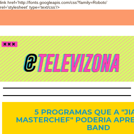
link href='http://fonts.googleapis.com/css?family=Roboto'
rel='stylesheet' type='text/css'/>
19 de set. de 2015
5 PROGRAMAS QUE A "JI
MASTERCHEF" PODERIA APR
BAND