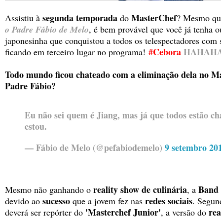
segunda temporada
MasterChef
Assistiu à
do
? Mesmo que
o Padre Fábio de Melo
, é bem provável que você já tenha 
japonesinha que conquistou a todos os telespectadores com se
#Cebora
HAHAH
ficando em terceiro lugar no programa!
Todo mundo ficou chateado com a eliminação dela no M
Padre Fábio?
Eu não sei quem é Jiang, mas já que todos estão c
estou.
— Fábio de Melo (@pefabiodemelo)
9 setembro 20
reality show de culinária
Band 
Mesmo não ganhando o
, a
sucesso
redes sociais
devido ao
que a jovem fez nas
. Segun
'Masterchef Junior'
rea
deverá ser repórter do
, a versão do