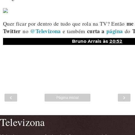
me 
Quer ficar por dentro de tudo que rola na TV? Então
Twitter
@Televizona
curta a
página
T
no
e também
do
Bruno Arrais
às
20:52
‹
›
Página inicial
Ver versão para a web
Televizona