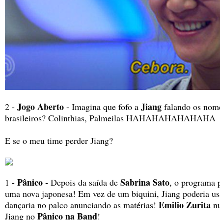
Jogo Aberto
Jiang
2 -
- Imagina que fofo a
falando os nome
brasileiros? Colinthias, Palmeilas HAHAHAHAHAHAHA
E se o meu time perder Jiang?
Pânico -
Sabrina Sato
1 -
Depois da saída de
, o programa 
uma nova japonesa! Em vez de um biquini, Jiang poderia us
Emilio Zurita
dançaria no palco anunciando as matérias!
nu
Pânico na Band
Jiang no
!