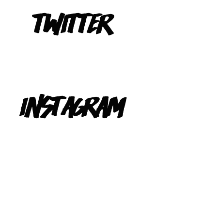
Tweets de @TeIevizona
INSTAGRAM
@TELEVIZONA