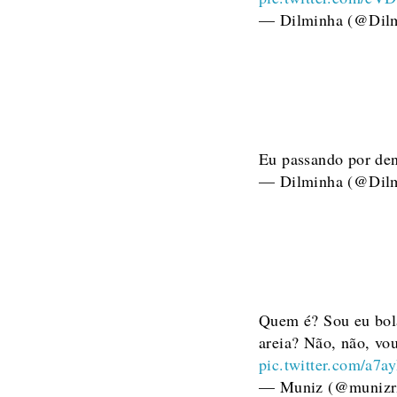
— Dilminha (@Dilm
Eu passando por de
— Dilminha (@Dilm
Quem é? Sou eu bola
areia? Não, não, vo
pic.twitter.com/a
— Muniz (@munizr