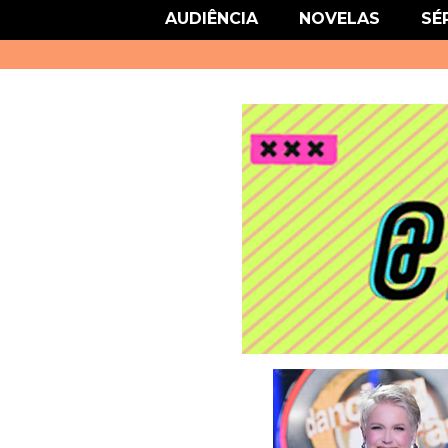
link href='http://fonts.googleapis.com/css?family=Roboto' rel='stylesheet
AUDIÊNCIA
NOVELAS
SÉ