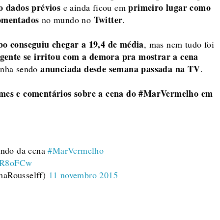
o dados prévios
primeiro lugar como
e ainda ficou em
omentados
Twitter
no mundo no
.
bo conseguiu chegar a 19,4 de média
, mas nem tudo foi
gente se irritou com a demora pra mostrar a cena
anunciada desde semana passada na TV
inha sendo
.
mes e comentários sobre a cena do #MarVermelho em
ando da cena
#MarVermelho
diR8oFCw
aRousselff)
11 novembro 2015