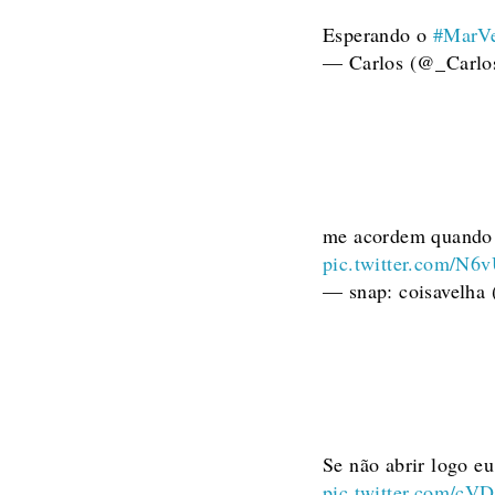
Esperando o
#MarV
— Carlos (@_Carl
me acordem quando
pic.twitter.com/N
— snap: coisavelha
Se não abrir logo 
pic.twitter.com/cV