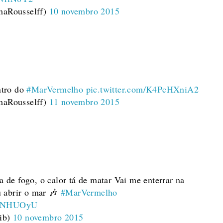
aRousselff)
10 novembro 2015
ntro do
#MarVermelho
pic.twitter.com/K4PcHXniA2
aRousselff)
11 novembro 2015
 de fogo, o calor tá de matar Vai me enterrar na
u abrir o mar 🎶
#MarVermelho
7ayNHUOyU
ib)
10 novembro 2015