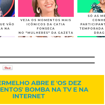
SÓ AS M
VEJA OS MOMENTOS MAIS
CONHE
UE VÃO
ICÔNICOS DA CATIA
PARTICIPAN
XA NA
FONSECA
TEMPORADA 
NO "MULHERES" DA GAZETA
DRAG
n
Gplus
Youtube
10 de nov. de 2015
RMELHO ABRE E 'OS DEZ
NTOS' BOMBA NA TV E NA
INTERNET