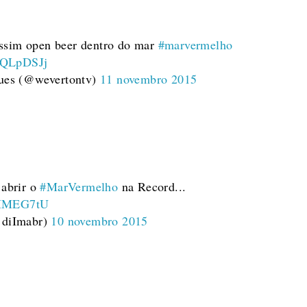
assim open beer dentro do mar
#marvermelho
LQQLpDSJj
ues (@wevertontv)
11 novembro 2015
abrir o
#MarVermelho
na Record...
qIMMEG7tU
@diImabr)
10 novembro 2015