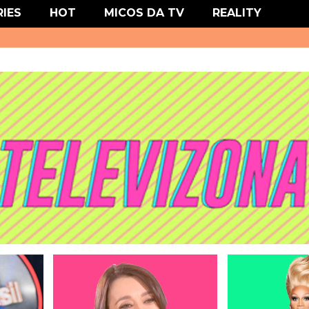
' type='text/css'/>
RIES
HOT
MICOS DA TV
REALITY