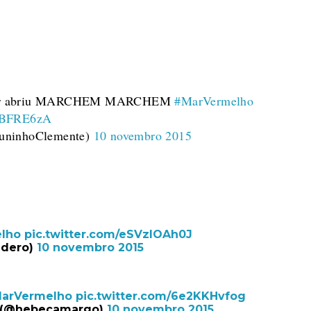
mar abriu MARCHEM MARCHEM
#MarVermelho
UtBFRE6zA
JuninhoClemente)
10 novembro 2015
lho
pic.twitter.com/eSVzlOAh0J
adero)
10 novembro 2015
arVermelho
pic.twitter.com/6e2KKHvfog
 (@hebecamargo)
10 novembro 2015