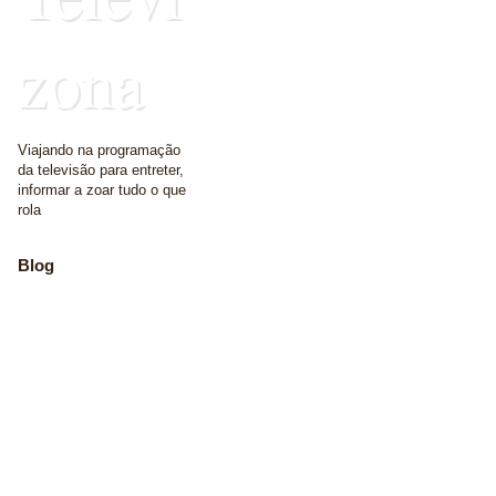
zona
Viajando na programação
da televisão para entreter,
informar a zoar tudo o que
rola
Blog
The place where we
write some words
Home