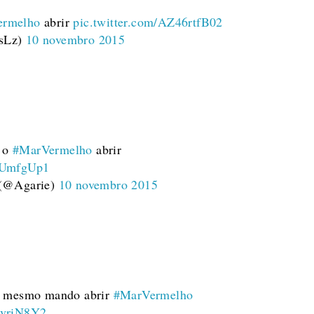
ermelho
abrir
pic.twitter.com/AZ46rtfB02
osLz)
10 novembro 2015
 o
#MarVermelho
abrir
6vUmfgUp1
 (@Agarie)
10 novembro 2015
eu mesmo mando abrir
#MarVermelho
DvriN8Y2