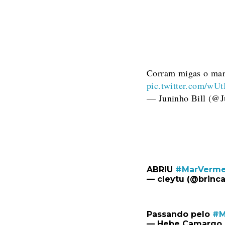
Corram migas o 
pic.twitter.com/w
— Juninho Bill (@
ABRIU
#MarVerme
— cleytu (@brinc
Passando pelo
#M
— Hebe Camargo