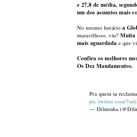
e 27,8 de média, segund
um dos assuntos mais c
a Glo
No mesmo horário
Muita 
maravilhoso, viu?
mais aguardada
e que v
Confira os melhores me
Os Dez Mandamentos.
Pra quem ta reclam
pic.twitter.com/7u
— Dilminha (@Dilm