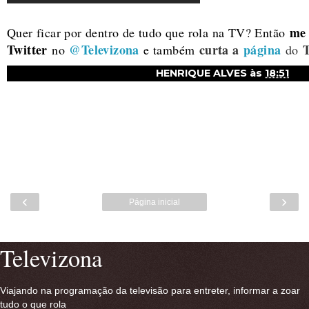
me 
Quer ficar por dentro de tudo que rola na TV? Então
Twitter
@Televizona
curta a
página
T
no
e também
do
HENRIQUE ALVES
às
18:51
‹
›
Página inicial
Ver versão para a web
Televizona
Viajando na programação da televisão para entreter, informar a zoar
tudo o que rola