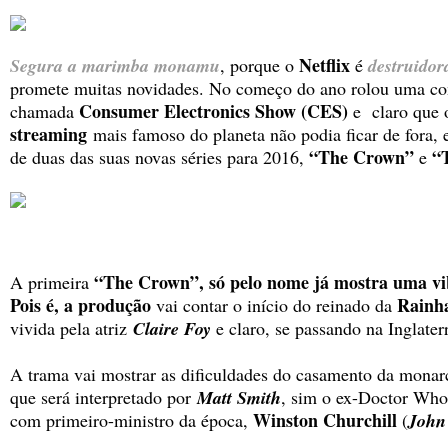
Netflix
Segura a marimba monamu
, porque o
é
destruido
promete muitas novidades. No começo do ano rolou uma con
Consumer Electronics Show (CES)
chamada
e claro que
streaming
mais famoso do planeta não podia ficar de fora, e
“The Crown”
“
de duas das suas novas séries para 2016,
e
“The Crown”, só pelo nome já mostra uma vibe
A primeira
Pois é, a produção
Rainha
vai contar o início do reinado da
vivida pela atriz
Claire Foy
e claro, se passando na Inglater
A trama vai mostrar as dificuldades do casamento da mona
que será interpretado por
Matt Smith
, sim o ex-Doctor Who,
Winston Churchill
com primeiro-ministro da época,
(
John