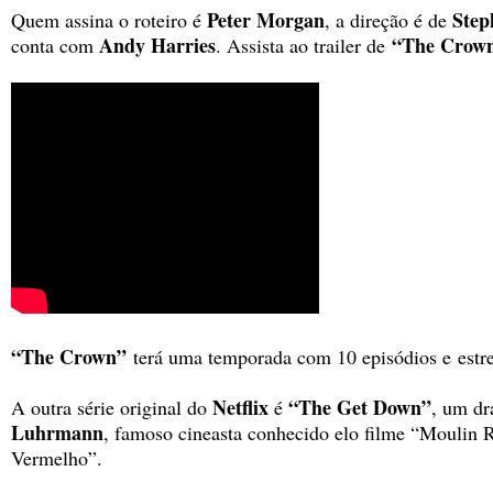
Peter Morgan
Step
Quem assina o roteiro é
, a direção é de
Andy Harries
“The Crow
conta com
. Assista ao trailer de
“The Crown”
terá uma temporada com 10 episódios e
estr
Netflix
“The Get Down”
A outra série original do
é
, um dr
Luhrmann
, famoso cineasta conhecido elo filme “Moulin
Vermelho”.