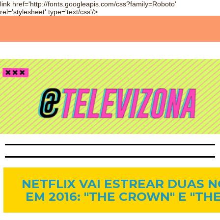
link href='http://fonts.googleapis.com/css?family=Roboto'
rel='stylesheet' type='text/css'/>
12 de jan. de 2016
NETFLIX VAI ESTREAR DUAS N
EM 2016: "THE CROWN" E "T