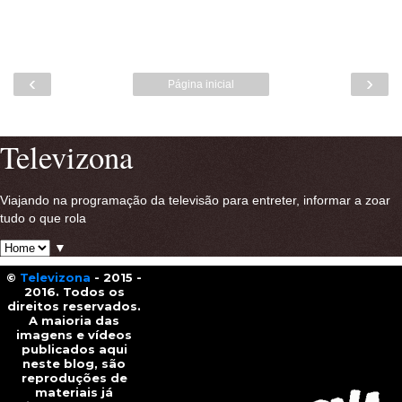
‹
›
Página inicial
Ver versão para a web
Televizona
Viajando na programação da televisão para entreter, informar a zoar
tudo o que rola
▼
©
Televizona
- 2015 -
2016. Todos os
direitos reservados.
A maioria das
imagens e vídeos
publicados aqui
neste blog, são
reproduções de
materiais já