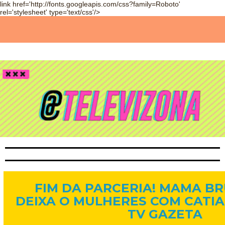
link href='http://fonts.googleapis.com/css?family=Roboto'
rel='stylesheet' type='text/css'/>
26 de jul. de 2016
FIM DA PARCERIA! MAMA B
DEIXA O MULHERES COM CATI
TV GAZETA