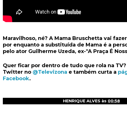
Maravilhoso, né? A Mama Bruschetta vai fazer 
por enquanto a substituída de Mama é a pers
pelo ator Guilherme Uzeda, ex-"A Praça É Nos
Quer ficar por dentro de tudo que rola na TV
Twitter no
@Televizona
e também curta a
pá
Facebook
.
HENRIQUE ALVES
às
00:58