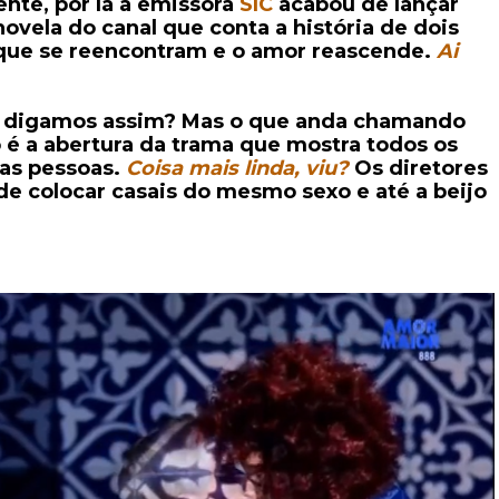
ente, por lá a emissora
SIC
acabou de lançar
 novela do canal que conta a história de dois
que se reencontram e o amor reascende.
Ai
o, digamos assim? Mas o que anda chamando
 é a abertura da trama que mostra todos os
 as pessoas.
Coisa mais linda, viu?
Os diretores
e colocar casais do mesmo sexo e até a beijo