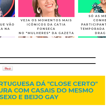
SÓ AS M
VEJA OS MOMENTOS MAIS
CONHE
UE VÃO
ICÔNICOS DA CATIA
PARTICIPAN
XA NA
FONSECA
TEMPORADA 
NO "MULHERES" DA GAZETA
DRAG
n
Gplus
Youtube
13 de set. de 2016
RTUGUESA DÁ "CLOSE CERTO"
URA COM CASAIS DO MESMO
SEXO E BEIJO GAY