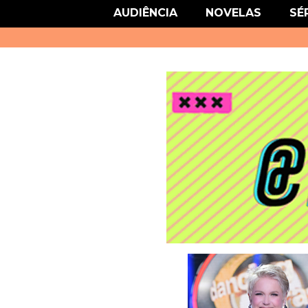
link href='http://fonts.googleapis.com/css?family=Roboto' rel='stylesheet
AUDIÊNCIA
NOVELAS
SÉ