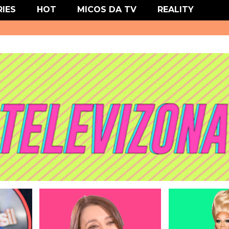
' type='text/css'/>
RIES
HOT
MICOS DA TV
REALITY