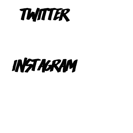
Tweets de @TeIevizona
INSTAGRAM
@TELEVIZONA