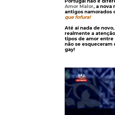
Portugal não é difer
Amor Maior
, a nova
antigos namorados 
que fofura!
Até aí nada de nov
realmente a atenção
tipos de amor entre
não se esqueceram d
gay!