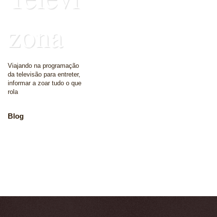
zona
Viajando na programação
da televisão para entreter,
informar a zoar tudo o que
rola
Blog
The place where we
write some words
Home