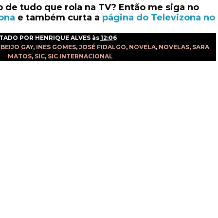
o de tudo que rola na TV? Então me siga no
ona
e também curta a
página
do Televizona
no
TADO POR
HENRIQUE ALVES
às
12:06
,
BEIJO GAY
,
INES GOMES
,
JOSÉ FIDALGO
,
NOVELA
,
NOVELAS
,
SARA
MATOS
,
SIC
,
SIC INTERNACIONAL