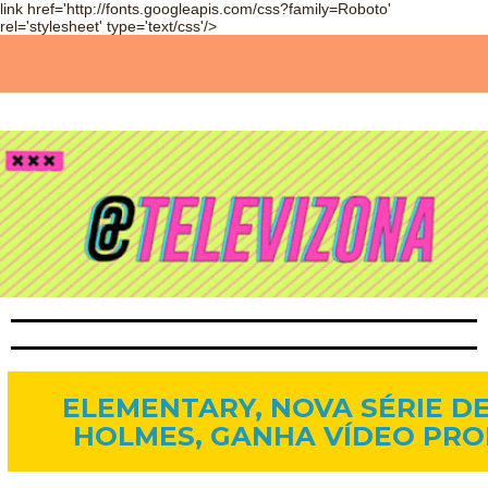
link href='http://fonts.googleapis.com/css?family=Roboto'
rel='stylesheet' type='text/css'/>
14 de ago. de 2012
ELEMENTARY, NOVA SÉRIE D
HOLMES, GANHA VÍDEO PR