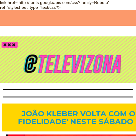
link href='http://fonts.googleapis.com/css?family=Roboto'
rel='stylesheet' type='text/css'/>
1 de mar. de 2013
JOÃO KLEBER VOLTA COM O 
FIDELIDADE' NESTE SÁBADO