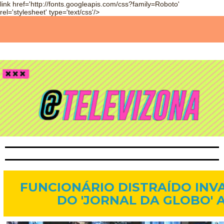
link href='http://fonts.googleapis.com/css?family=Roboto'
rel='stylesheet' type='text/css'/>
19 de mar. de 2014
FUNCIONÁRIO DISTRAÍDO INV
DO 'JORNAL DA GLOBO' 