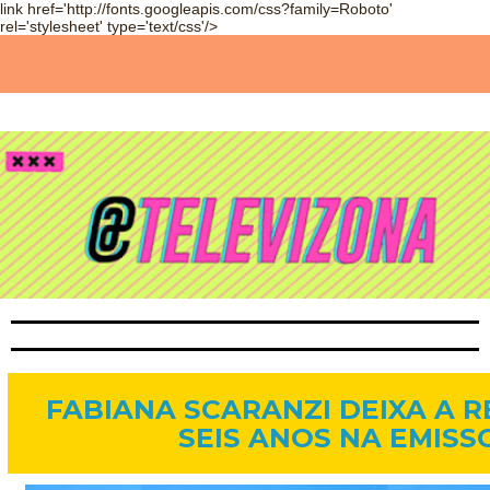
link href='http://fonts.googleapis.com/css?family=Roboto'
rel='stylesheet' type='text/css'/>
30 de mai. de 2014
FABIANA SCARANZI DEIXA A 
SEIS ANOS NA EMISS