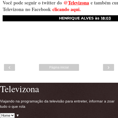
Você pode seguir o twitter do
@
Televizon
a
e também cur
Televizona
no Facebook
clicando aqui.
HENRIQUE ALVES
às
18:03
‹
›
Página inicial
Ver versão para a web
Televizona
Viajando na programação da televisão para entreter, informar a zoar
tudo o que rola
▼