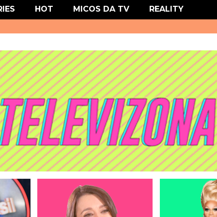
' type='text/css'/>
RIES
HOT
MICOS DA TV
REALITY