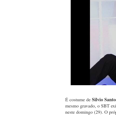
Silvio Sant
É costume de
mesmo gravado, o SBT exib
neste domingo (29). O própr