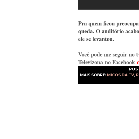
Pra quem ficou preocupad
queda. O auditório acab
ele se levantou.
Você pode me seguir no t
Televizona
no Facebook
POS
MAIS SOBRE:
MICOS DA TV
,
P