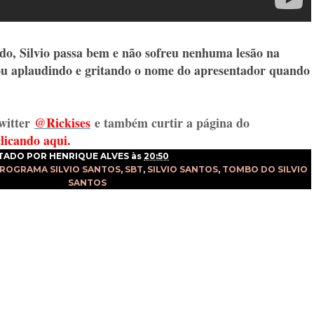
o, Silvio passa bem e não sofreu nenhuma lesão na
ou aplaudindo e gritando o nome do apresentador quando
witter
@Rickises
e também curtir a página do
clicando aqui.
TADO POR
HENRIQUE ALVES
às
20:50
ROGRAMA SILVIO SANTOS
,
SBT
,
SILVIO SANTOS
,
TOMBO DO SILVIO
SANTOS