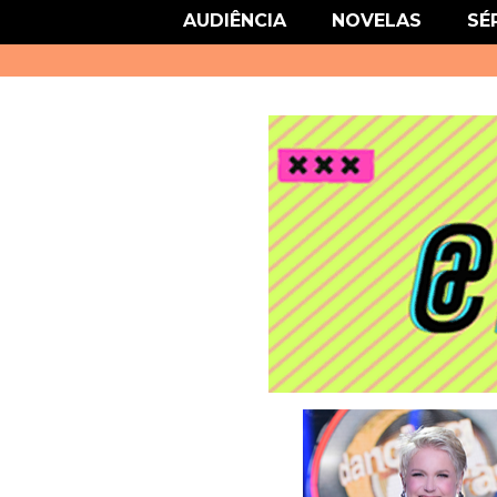
link href='http://fonts.googleapis.com/css?family=Roboto' rel='stylesheet
AUDIÊNCIA
NOVELAS
SÉ