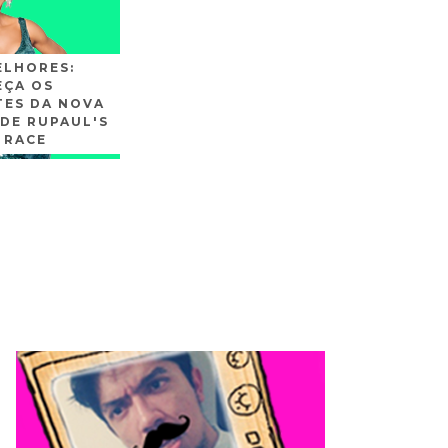
ELHORES:
ÇA OS
TES DA NOVA
DE RUPAUL'S
 RACE
SLIDE3