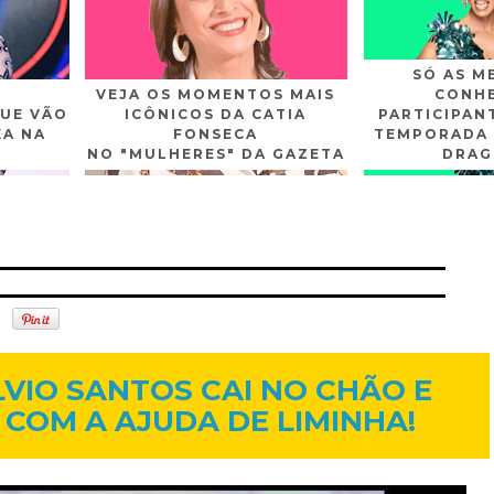
SÓ AS M
VEJA OS MOMENTOS MAIS
CONHE
UE VÃO
ICÔNICOS DA CATIA
PARTICIPAN
XA NA
FONSECA
TEMPORADA 
NO "MULHERES" DA GAZETA
DRAG
n
Gplus
Youtube
29 de jun. de 2014
SILVIO SANTOS CAI NO CHÃO E
COM A AJUDA DE LIMINHA!