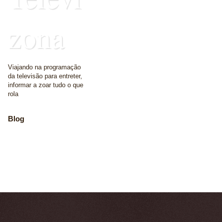
zona
Viajando na programação
da televisão para entreter,
informar a zoar tudo o que
rola
Blog
The place where we
write some words
Home