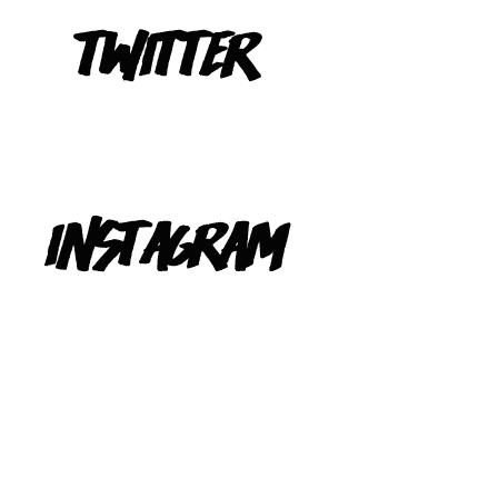
Tweets de @TeIevizona
INSTAGRAM
@TELEVIZONA