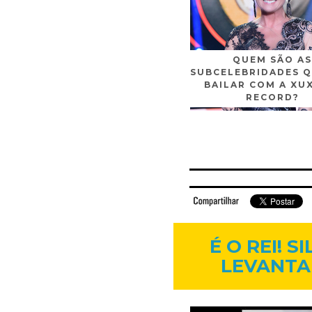
QUEM SÃO AS
SUBCELEBRIDADES Q
BAILAR COM A XU
RECORD?
Facebook
Twitter
Flickr
Linkedi
É O REI! 
LEVANTA 