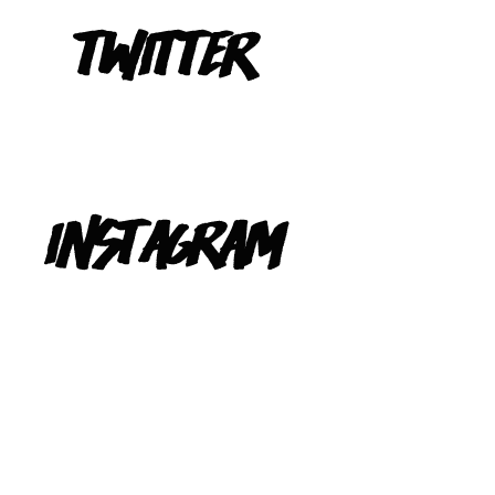
Tweets de @TeIevizona
INSTAGRAM
@TELEVIZONA