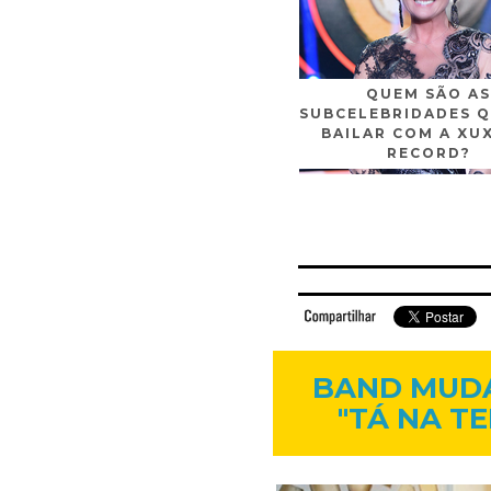
QUEM SÃO AS
SUBCELEBRIDADES Q
BAILAR COM A XU
RECORD?
Facebook
Twitter
Flickr
Linkedi
BAND MUDA
"TÁ NA T