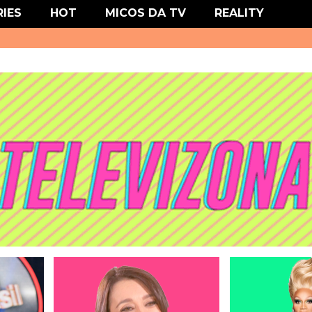
' type='text/css'/>
RIES
HOT
MICOS DA TV
REALITY