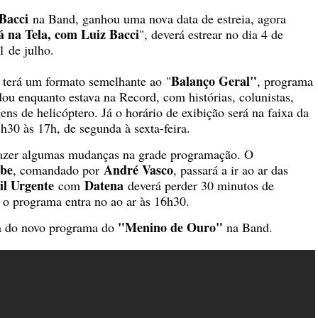
Bacci
na Band, ganhou uma nova data de estreia, agora
á na Tela, com Luiz Bacci
", deverá estrear no dia 4 de
1 de julho.
Balanço Geral"
, terá um formato semelhante ao
"
, programa
u enquanto estava na Record, com histórias, colunistas,
gens de helicóptero. Já o horário de exibição será na faixa da
30 às 17h, de segunda à sexta-feira.
fazer algumas mudanças na grade programação. O
abe
André Vasco
, comandado por
, passará a ir ao ar das
il Urgente
Datena
com
deverá perder 30 minutos de
e o programa entra no ao ar às 16h30.
"Menino de Ouro"
a do novo programa do
na Band.