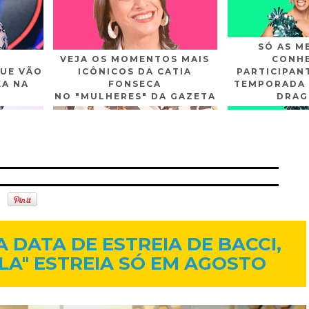
SÓ AS M
VEJA OS MOMENTOS MAIS
CONHE
UE VÃO
ICÔNICOS DA CATIA
PARTICIPAN
XA NA
FONSECA
TEMPORADA 
NO "MULHERES" DA GAZETA
DRAG
n
Gplus
Youtube
15 de jul. de 2014
 DATA DE ESTREIA DE BACCI,
ELA" ESTREIA SÓ EM AGOSTO