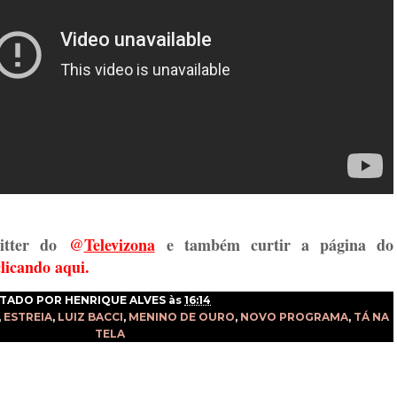
itter do
@
Televizon
a
e também curtir a página do
clicando aqui.
TADO POR
HENRIQUE ALVES
às
16:14
,
ESTREIA
,
LUIZ BACCI
,
MENINO DE OURO
,
NOVO PROGRAMA
,
TÁ NA
TELA