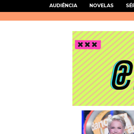
link href='http://fonts.googleapis.com/css?family=Roboto' rel='stylesheet
AUDIÊNCIA
NOVELAS
SÉ