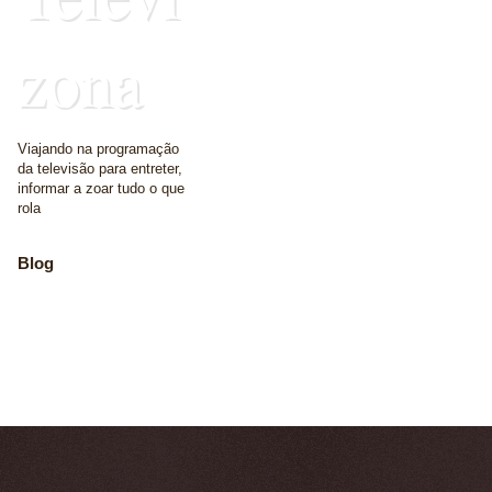
zona
Viajando na programação
da televisão para entreter,
informar a zoar tudo o que
rola
Blog
The place where we
write some words
Home