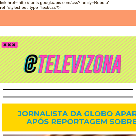
link href='http://fonts.googleapis.com/css?family=Roboto'
rel='stylesheet' type='text/css'/>
27 de ago. de 2014
JORNALISTA DA GLOBO APA
APÓS REPORTAGEM SOBR