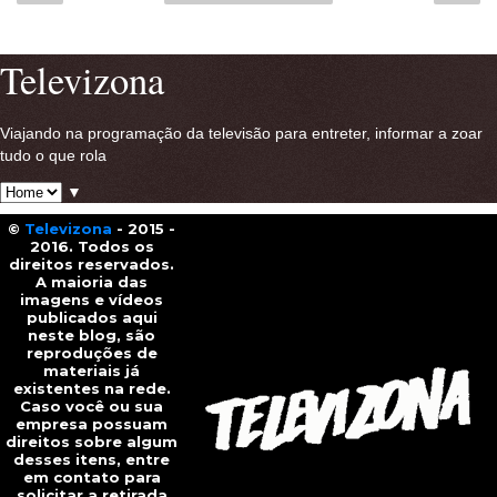
Ver versão para a web
Televizona
Viajando na programação da televisão para entreter, informar a zoar
tudo o que rola
▼
©
Televizona
- 2015 -
2016. Todos os
direitos reservados.
A maioria das
imagens e vídeos
publicados aqui
neste blog, são
reproduções de
materiais já
existentes na rede.
Caso você ou sua
empresa possuam
direitos sobre algum
desses itens, entre
em contato para
solicitar a retirada