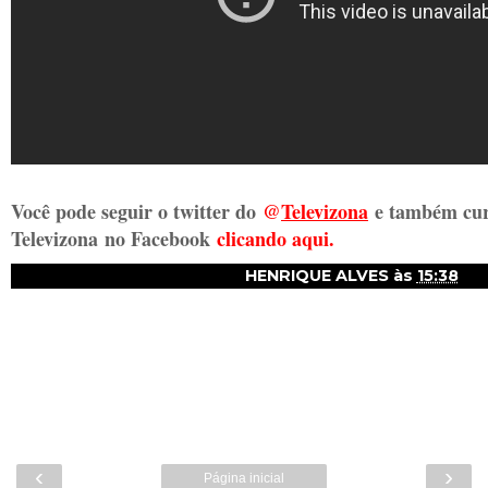
Você pode seguir o twitter do
@
Televizon
a
e também cur
Televizona
no Facebook
clicando aqui.
HENRIQUE ALVES
às
15:38
‹
›
Página inicial