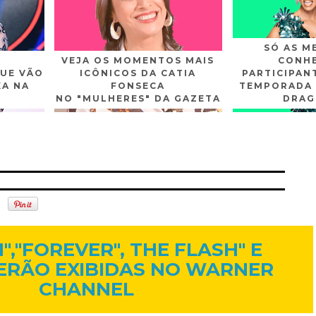
SÓ AS M
VEJA OS MOMENTOS MAIS
CONHE
UE VÃO
ICÔNICOS DA CATIA
PARTICIPAN
XA NA
FONSECA
TEMPORADA 
NO "MULHERES" DA GAZETA
DRAG
n
Gplus
Youtube
9 de set. de 2014
,"FOREVER", THE FLASH" E
 SERÃO EXIBIDAS NO WARNER
CHANNEL