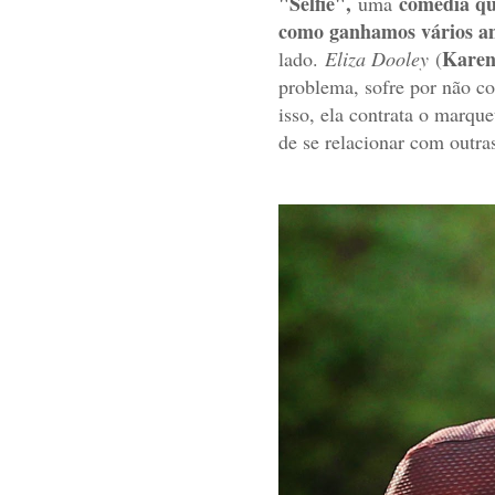
"Selfie",
comédia qu
uma
como ganhamos vários am
Karen
lado.
Eliza Dooley
(
problema, sofre por não co
isso, ela contrata o marqu
de se relacionar com outra