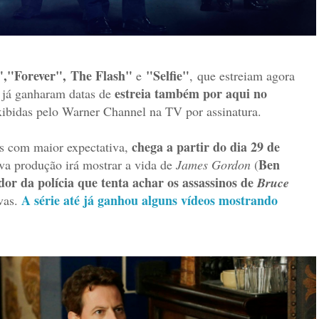
",
"Forever",
The Flash"
"Selfie"
e
,
que estreiam agora
,
estreia também por aqui no
j
á ganharam datas de
xibidas pelo Warner Channel na TV por assinatura.
chega a partir do dia 29 de
s com maior expectativa,
Ben
ova produção irá mostrar a vida de
James Gordon
(
dor da polícia que tenta achar os assassinos de
Bruce
A série até já ganhou alguns vídeos mostrando
vas.