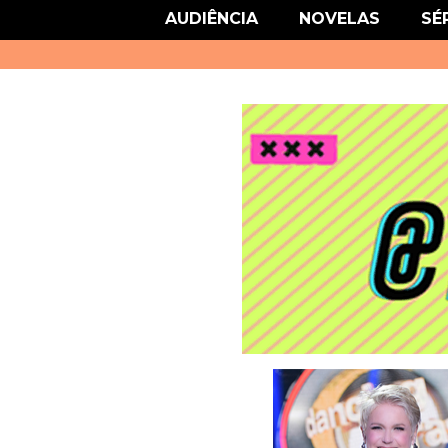
link href='http://fonts.googleapis.com/css?family=Roboto' rel='stylesheet
AUDIÊNCIA
NOVELAS
SÉ