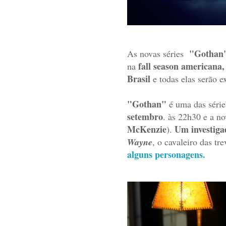
"Gothan
As novas séries
fall season americana
na
Brasil
e todas elas serão e
"Gothan"
é uma das série
setembro
. às 22h30 e a n
McKenzie
Um investiga
).
Wayne
, o cavaleiro das tre
alguns personagens.