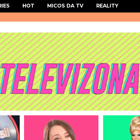
' type='text/css'/>
RIES
HOT
MICOS DA TV
REALITY