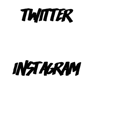
Tweets de @TeIevizona
INSTAGRAM
@TELEVIZONA