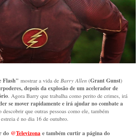
e Flash"
Grant Gunst
mostrar a vida de
Barry Allen
(
)
poderes, depois da explosão de um acelerador de
ório
. Agora Barry que trabalha como perito de crimes, irá
der se mover rapidamente e irá ajudar no combate a
o descobrir que outras pessoas como ele, também
streia é no dia 16 de outubro.
r do
@
Televizon
a
e também curtir a página do