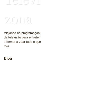
zona
Viajando na programação
da televisão para entreter,
informar a zoar tudo o que
rola
Blog
The place where we
write some words
Home