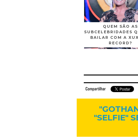
QUEM SÃO AS
SUBCELEBRIDADES Q
BAILAR COM A XU
RECORD?
Facebook
Twitter
Flickr
Linkedi
"GOTHAN"
"SELFIE"