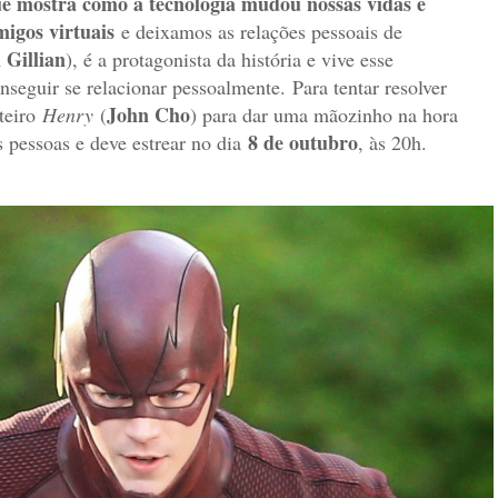
e mostra como a tecnologia mudou nossas vidas e
igos virtuais
e deixamos as relações pessoais de
 Gillian
), é a protagonista da história e vive esse
nseguir se relacionar pessoalmente. Para tentar resolver
John Cho
eteiro
Henry
(
) para dar uma mãozinho na hora
8 de outubro
s pessoas e deve estrear no dia
, às 20h.