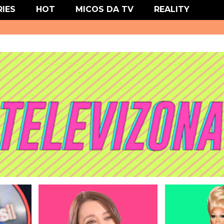
' type='text/css'/>
RIES
HOT
MICOS DA TV
REALITY