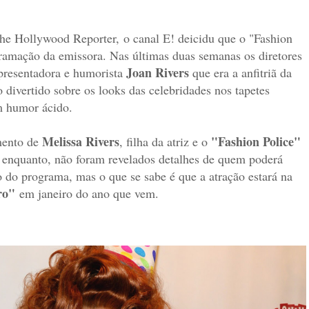
he Hollywood Reporter,
o canal E! deicidu que o "Fashion
gramação da emissora. N
as últimas duas semanas os diretores
Joan Rivers
presentadora e humorista
que era a anfitriã da
o divertido sobre os looks das celebridades nos tapetes
m humor ácido.
Melissa Rivers
"Fashion Police"
mento de
, filha da atriz e o
 enquanto, não foram revelados detalhes de quem poderá
 do programa, mas o que se sabe é que a atração estará na
ro"
em janeiro do ano que vem.