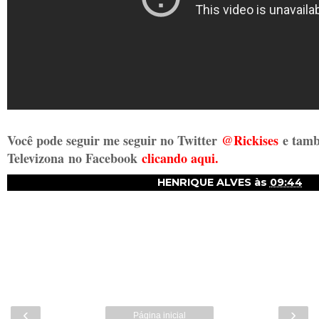
Você pode seguir me seguir no Twitter
@Rickises
e tamb
Televizona
no Facebook
clicando aqui.
HENRIQUE ALVES
às
09:44
‹
›
Página inicial