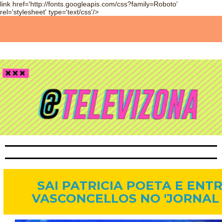
link href='http://fonts.googleapis.com/css?family=Roboto'
rel='stylesheet' type='text/css'/>
15 de set. de 2014
SAI PATRICIA POETA E ENT
VASCONCELLOS NO 'JORNAL