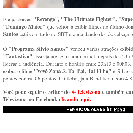
"Revenge", "The Ultimate Fighter", "Supe
Ele já venceu
"Domingo Maior"
que voltou a exibir filmes no último dom
Santos
está com tudo no SBT e anda dando dor de cabeça p
"Programa Silvio Santos"
O
venceu várias atrações exibid
"Fantástico"
, isso
já até se tornou normal, depois das 23h é
liderar a audiência.
Durante o horário entre 23h13 e 00h03
"Vovó Zona 3: Tal Pai, Tal Filho"
exibia o filme
e
Silvio 
pontos contra 9,6 pontos da Globo, já a Band ficou com 4,
Você pode seguir o twitter do
@
Televizon
a
e também cur
Televizona
no Facebook
clicando aqui.
HENRIQUE ALVES
às
14:42