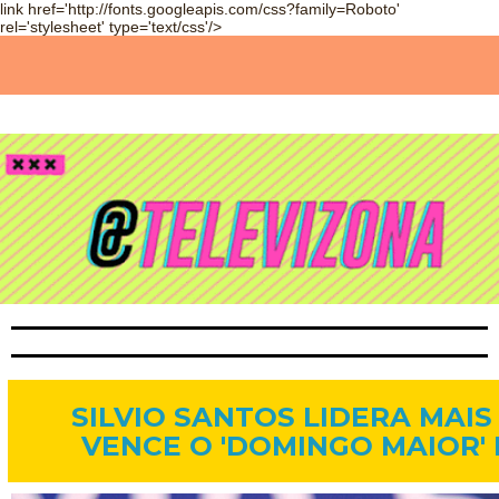
link href='http://fonts.googleapis.com/css?family=Roboto'
rel='stylesheet' type='text/css'/>
9 de set. de 2014
SILVIO SANTOS LIDERA MAIS
VENCE O 'DOMINGO MAIOR'