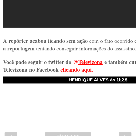
A repórter acabou ficando sem ação
com o fato ocorrido 
a reportagem
tentando conseguir informações do assassino
Você pode seguir o twitter do
@
Televizon
a
e também cur
Televizona
no Facebook
clicando aqui.
HENRIQUE ALVES
às
11:28
‹
›