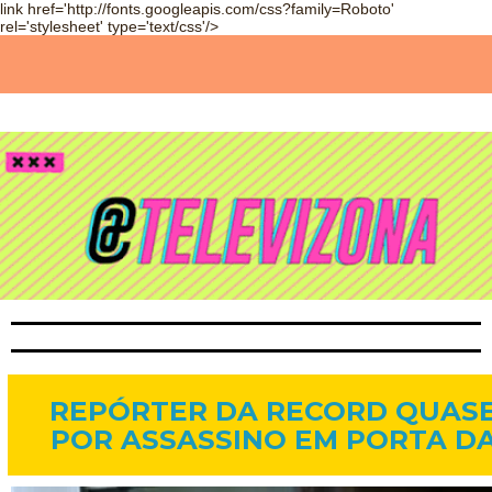
link href='http://fonts.googleapis.com/css?family=Roboto'
rel='stylesheet' type='text/css'/>
21 de out. de 2014
REPÓRTER DA RECORD QUASE
POR ASSASSINO EM PORTA D