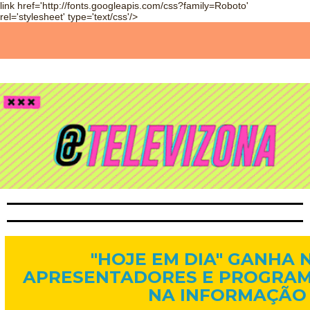
link href='http://fonts.googleapis.com/css?family=Roboto'
rel='stylesheet' type='text/css'/>
8 de jan. de 2015
"HOJE EM DIA" GANHA 
APRESENTADORES E PROGRA
NA INFORMAÇÃO