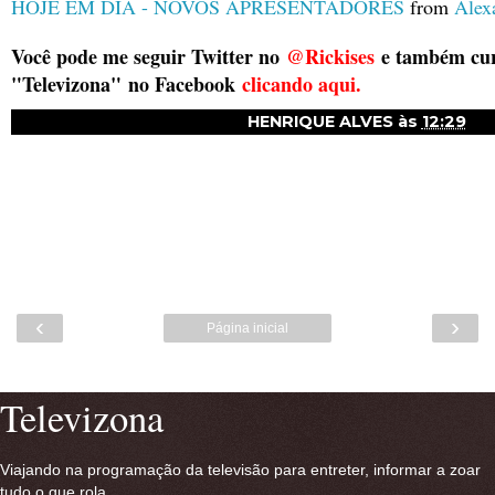
HOJE EM DIA - NOVOS APRESENTADORES
from
Alex
Você pode me seguir Twitter no
@Rickises
e também cur
"Televizona"
no Facebook
clicando aqui.
HENRIQUE ALVES
às
12:29
‹
›
Página inicial
Ver versão para a web
Televizona
Viajando na programação da televisão para entreter, informar a zoar
tudo o que rola