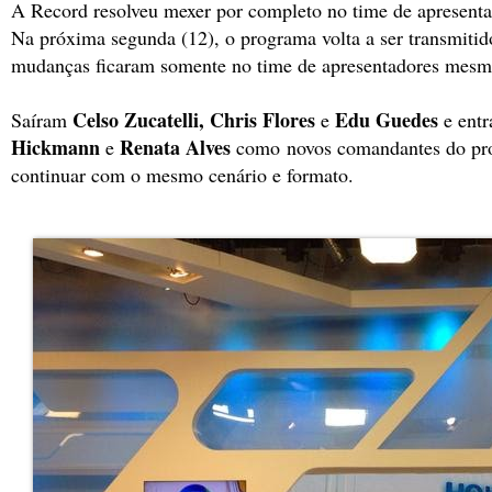
A Record resolveu mexer por completo no time de apresent
Na próxima segunda (12), o programa volta a ser transmitido
mudanças ficaram somente no time de apresentadores mesm
Celso Zucatelli, Chris Flores
Edu Guedes
Saíram
e
e ent
Hickmann
Renata Alves
e
como novos comandantes do pro
continuar com o mesmo cenário e formato.