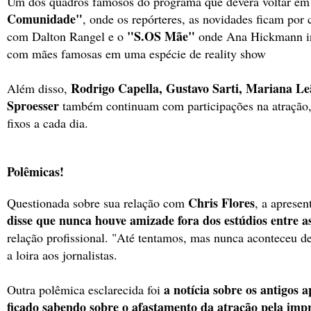
Um dos quadros famosos do programa que deverá voltar em 
Comunidade"
, onde os repórteres, as novidades ficam por
"S.OS Mãe"
com Dalton Rangel e o
onde Ana Hickmann irá
com mães famosas em uma espécie de reality show
Rodrigo Capella, Gustavo Sarti, Mariana L
Além disso,
Sproesser
também continuam com participações na atração,
fixos a cada dia.
Polêmicas!
Chris Flores
Questionada sobre sua relação com
, a aprese
disse que nunca houve amizade fora dos estúdios entre a
relação profissional. "Até tentamos, mas nunca aconteceu d
a loira aos jornalistas.
a notícia sobre os antigos 
Outra polêmica esclarecida foi
ficado sabendo sobre o afastamento da atração pela imp