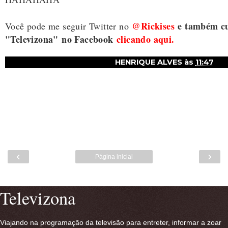
@Rickises
e também cu
Você pode me seguir Twitter no
"Televizona"
no Facebook
clicando aqui.
HENRIQUE ALVES
às
11:47
‹
›
Página inicial
Ver versão para a web
Televizona
Viajando na programação da televisão para entreter, informar a zoar