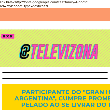
link href='http://fonts.googleapis.com/css?family=Roboto'
rel='stylesheet' type='text/css'/>
14 de mai. de 2015
PARTICIPANTE DO "GRAN
ARGENTINA", CUMPRE PROME
PELADO AO SE LIVRAR DO